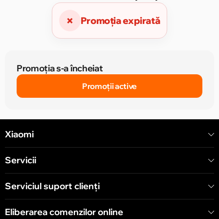
×
Promoția expirată
Promoția s-a încheiat
Promoții active
Xiaomi
Servicii
Serviciul suport clienţi
Eliberarea comenzilor online