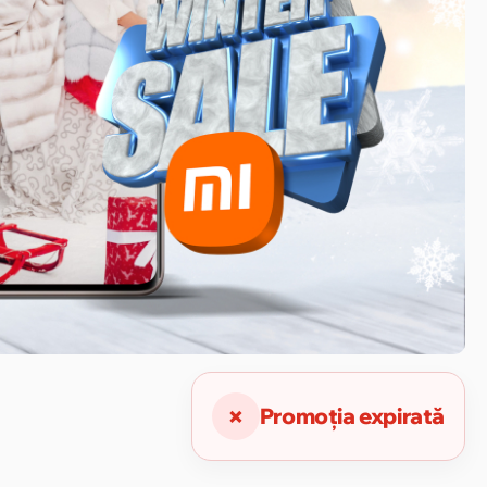
×
Promoția expirată