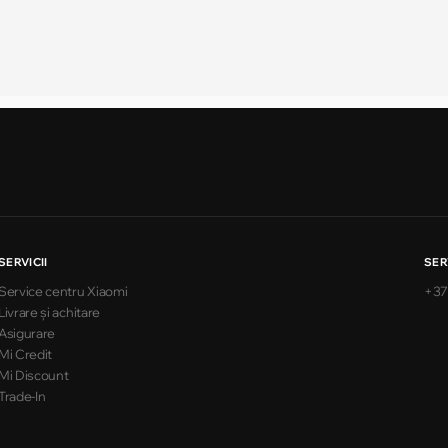
SERVICII
SER
Service centru Xiaomi
+37
Livrare și achitare
Asigurare
Mi Credit
Mi Discount
Trade-In