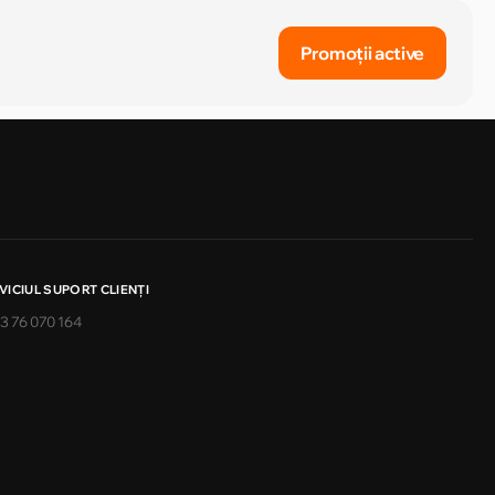
Promoții active
VICIUL SUPORT CLIENŢI
3 76 070 164