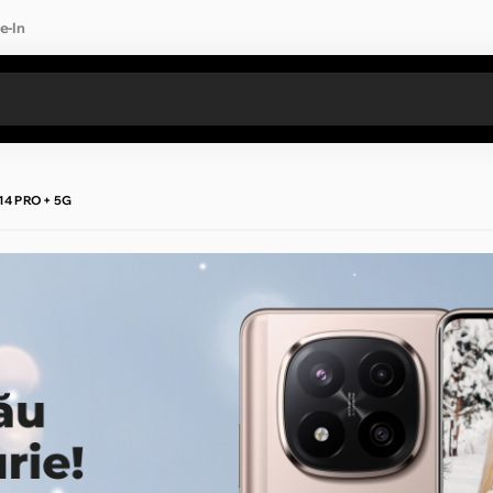
e-In
Toate rezultatele căutării [0 de produse]
14 PRO+ 5G