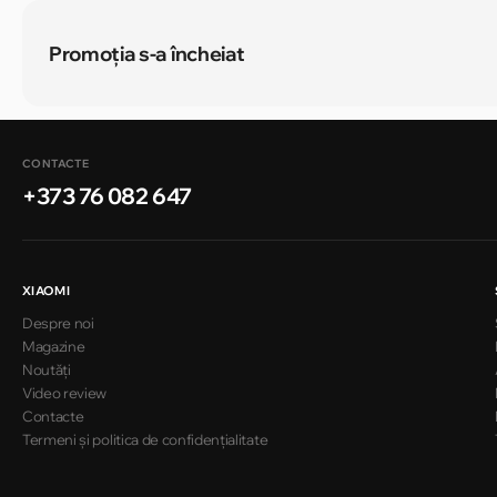
Promoția s-a încheiat
CONTACTE
+373 76 082 647
XIAOMI
Despre noi
Magazine
Noutăți
Video review
Contacte
Termeni și politica de confidențialitate