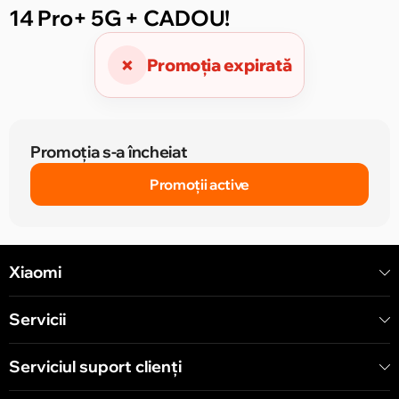
14 Pro+ 5G + CADOU!
×
Promoția expirată
Promoția s-a încheiat
Promoții active
Xiaomi
Servicii
Serviciul suport clienţi