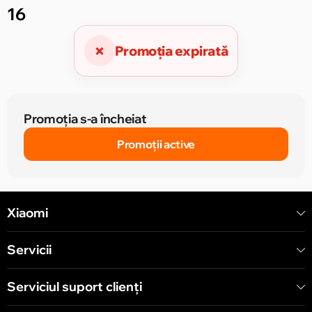
16
×
Promoția expirată
Promoția s-a încheiat
Promoții active
Xiaomi
Servicii
Serviciul suport clienţi