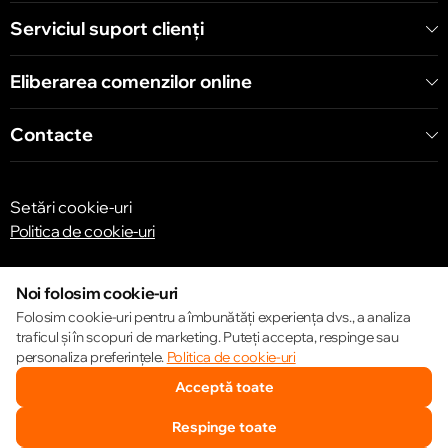
Serviciul suport clienţi
Eliberarea comenzilor online
Contacte
Setări cookie-uri
Politica de cookie-uri
Noi folosim cookie-uri
Folosim cookie-uri pentru a îmbunătăți experiența dvs., a analiza
traficul și în scopuri de marketing. Puteți accepta, respinge sau
© 2013 – 2026 ECOM
personaliza preferințele.
Politica de cookie-uri
Acceptă toate
Respinge toate