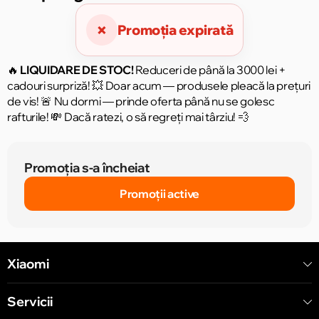
×
Promoția expirată
🔥
LIQUIDARE DE STOC!
Reduceri de până la 3000 lei +
cadouri surpriză! 💥 Doar acum — produsele pleacă la prețuri
de vis! 🚨 Nu dormi — prinde oferta până nu se golesc
rafturile! 💸 Dacă ratezi, o să regreți mai târziu! 💨
Promoția s-a încheiat
Promoții active
Xiaomi
Servicii