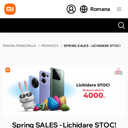
Romana
Toate rezultatele căutării [0 de produse]
PAGINA PRINCIPALĂ
PROMOȚII
SPRING SALES - LICHIDARE STOC!
Spring SALES - Lichidare STOC!