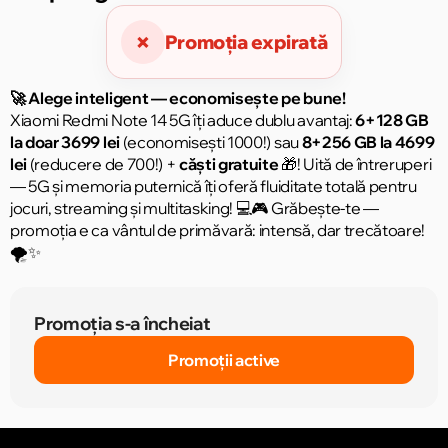
×
Promoția expirată
🚀 Alege inteligent — economisește pe bune!
Xiaomi Redmi Note 14 5G îți aduce dublu avantaj:
6+128 GB
la doar 3699 lei
(economisești 1000!) sau
8+256 GB la 4699
lei
(reducere de 700!) +
căști gratuite
🎁! Uită de întreruperi
— 5G și memoria puternică îți oferă fluiditate totală pentru
jocuri, streaming și multitasking! 💻🎮 Grăbește-te —
promoția e ca vântul de primăvară: intensă, dar trecătoare!
🌪️✨
Promoția s-a încheiat
Promoții active