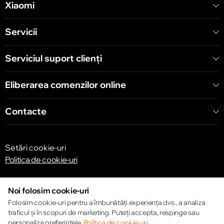
Xiaomi
Servicii
Serviciul suport clienţi
Eliberarea comenzilor online
Contacte
Setări cookie-uri
Politica de cookie-uri
Noi folosim cookie-uri
Folosim cookie-uri pentru a îmbunătăți experiența dvs., a analiza
traficul și în scopuri de marketing. Puteți accepta, respinge sau
© 2013 – 2026 ECOM
personaliza preferințele.
Politica de cookie-uri