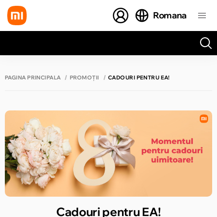
Romana
Toate rezultatele căutării [0 de produse]
PAGINA PRINCIPALĂ
PROMOȚII
CADOURI PENTRU EA!
Cadouri pentru EA!