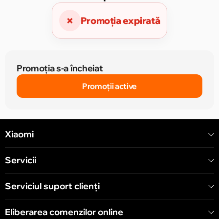
×
Promoția expirată
Promoția s-a încheiat
Promoții active
Xiaomi
Servicii
Serviciul suport clienţi
Eliberarea comenzilor online