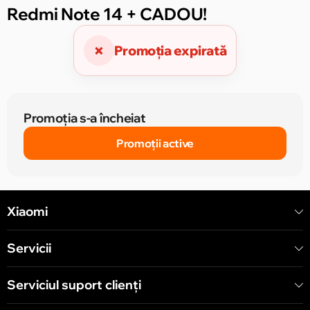
Redmi Note 14 + CADOU!
×
Promoția expirată
Promoția s-a încheiat
Promoții active
Xiaomi
Servicii
Serviciul suport clienţi