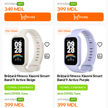
499 MDL
499 MDL
-30%
-20%
349 MDL
399 MDL
În coș
În coș
0% / 12 luni
0% / 12 luni
Brățară fitness Xiaomi Smart
Brățară fitness Xiaomi Smart
Band 9 Active Beige
Band 9 Active Purple
+
12 MDL
CASHBACK
+
12 MDL
CASHBACK
de la 33 MDL/luna
de la 33 MDL/luna
499 MDL
499 MDL
-20%
-20%
399 MDL
399 MDL