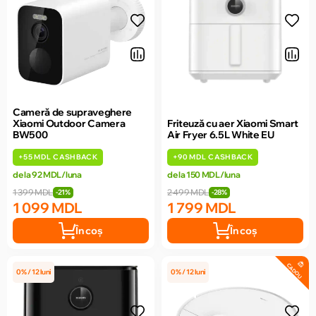
Cameră de supraveghere
Xiaomi Outdoor Camera
Friteuză cu aer Xiaomi Smart
BW500
Air Fryer 6.5L White EU
+
55 MDL
CASHBACK
+
90 MDL
CASHBACK
de la 92 MDL/luna
de la 150 MDL/luna
1 399 MDL
2 499 MDL
-21%
-28%
1 099 MDL
1 799 MDL
În coș
În coș
CADOU
0% / 12 luni
0% / 12 luni