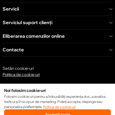
Servicii
Serviciul suport clienţi
Eliberarea comenzilor online
Contacte
Setări cookie-uri
Politica de cookie-uri
Noi folosim cookie-uri
Folosim cookie-uri pentru a îmbunătăți experiența dvs., a analiza
traficul și în scopuri de marketing. Puteți accepta, respinge sau
© 2013 – 2026 ECOM
personaliza preferințele.
Politica de cookie-uri
Acceptă toate