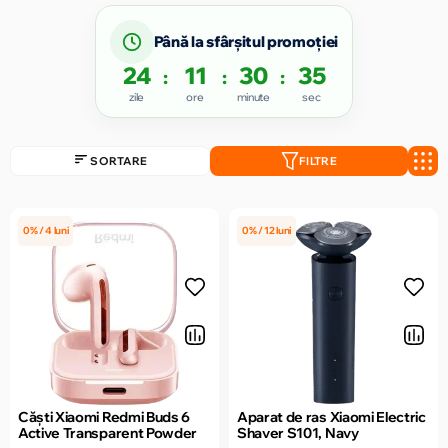
Până la sfârșitul promoției
24
11
30
35
:
:
:
zile
ore
minute
sec
SORTARE
FILTRE
0% / 4 luni
0% / 12 luni
Căști Xiaomi Redmi Buds 6
Aparat de ras Xiaomi Electric
Active Transparent Powder
Shaver S101, Navy