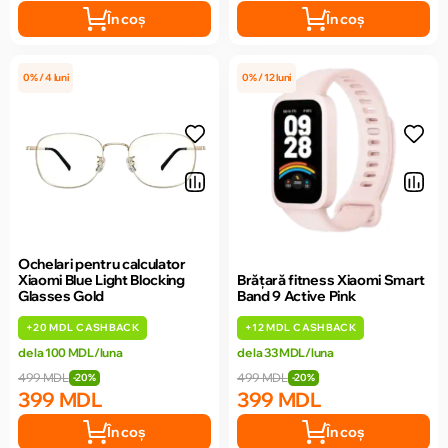
În coș
În coș
0% / 4 luni
0% / 12 luni
Ochelari pentru calculator
Xiaomi Blue Light Blocking
Brățară fitness Xiaomi Smart
Glasses Gold
Band 9 Active Pink
+
20 MDL
CASHBACK
+
12 MDL
CASHBACK
de la 100 MDL/luna
de la 33 MDL/luna
499 MDL
499 MDL
-20%
-20%
399 MDL
399 MDL
În coș
În coș