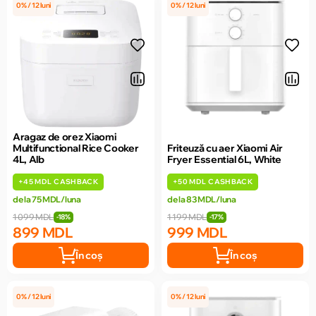
0% / 12 luni
0% / 12 luni
Aragaz de orez Xiaomi
Multifunctional Rice Cooker
Friteuză cu aer Xiaomi Air
4L, Alb
Fryer Essential 6L, White
+
45 MDL
CASHBACK
+
50 MDL
CASHBACK
de la 75 MDL/luna
de la 83 MDL/luna
1 099 MDL
1 199 MDL
-18%
-17%
899 MDL
999 MDL
În coș
În coș
0% / 12 luni
0% / 12 luni