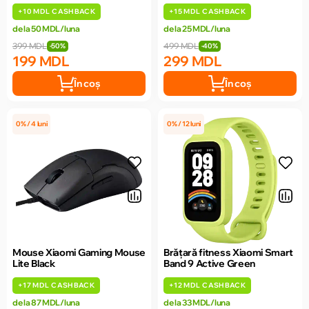
+
10 MDL
CASHBACK
+
15 MDL
CASHBACK
de la 50 MDL/luna
de la 25 MDL/luna
399 MDL
499 MDL
-50%
-40%
199 MDL
299 MDL
În coș
În coș
0% / 4 luni
0% / 12 luni
Mouse Xiaomi Gaming Mouse
Brățară fitness Xiaomi Smart
Lite Black
Band 9 Active Green
+
17 MDL
CASHBACK
+
12 MDL
CASHBACK
de la 87 MDL/luna
de la 33 MDL/luna