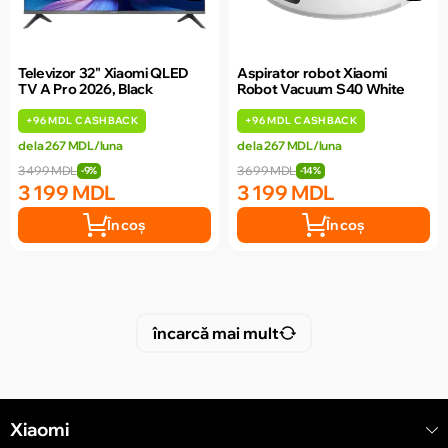
Televizor 32" Xiaomi QLED
Aspirator robot Xiaomi
TV A Pro 2026, Black
Robot Vacuum S40 White
+
96 MDL
CASHBACK
+
96 MDL
CASHBACK
de la 267 MDL/luna
de la 267 MDL/luna
3 499 MDL
3 699 MDL
-9%
-14%
3 199 MDL
3 199 MDL
În coș
În coș
încarcă mai mult
Xiaomi