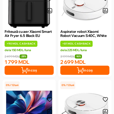
Friteuză cu aer Xiaomi Smart
Aspirator robot Xiaomi
Air Fryer 6.5 Black EU
Robot Vacuum S40C, White
+
90 MDL
CASHBACK
+
81 MDL
CASHBACK
de la 150 MDL/luna
de la 225 MDL/luna
2 499 MDL
3 199 MDL
-28%
-16%
1 799 MDL
2 699 MDL
În coș
În coș
0% / 12 luni
0% / 12 luni