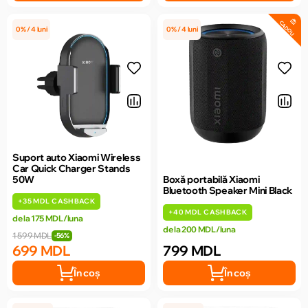
CADOU
0% / 4 luni
0% / 4 luni
Suport auto Xiaomi Wireless
Car Quick Charger Stands
50W
Boxă portabilă Xiaomi
Bluetooth Speaker Mini Black
+
35 MDL
CASHBACK
+
40 MDL
CASHBACK
de la 175 MDL/luna
de la 200 MDL/luna
1 599 MDL
-56%
699 MDL
799 MDL
În coș
În coș