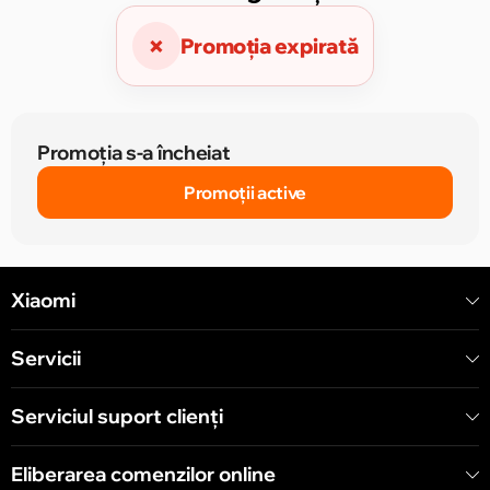
×
Promoția expirată
Promoția s-a încheiat
Promoții active
Xiaomi
Servicii
Serviciul suport clienţi
Eliberarea comenzilor online