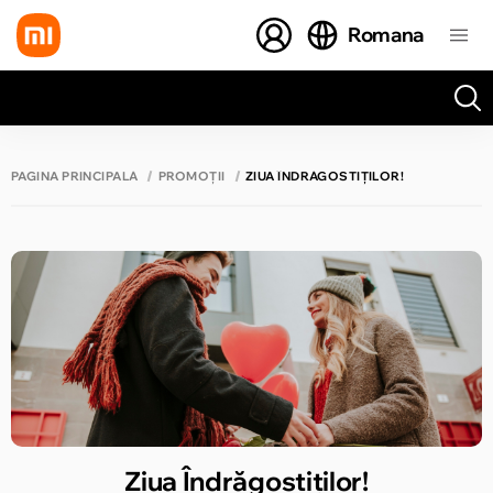
Romana
Toate rezultatele căutării [0 de produse]
PAGINA PRINCIPALĂ
PROMOȚII
ZIUA ÎNDRĂGOSTIȚILOR!
Ziua Îndrăgostiților!