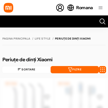
Romana
Toate rezultatele căutării [0 de produse]
PAGINA PRINCIPALĂ
LIFE STYLE
PERIUȚE DE DINȚI XIAOMI
Periuțe de dinți Xiaomi
SORTARE
FILTRE
0% / 4 luni
0% / 4 luni