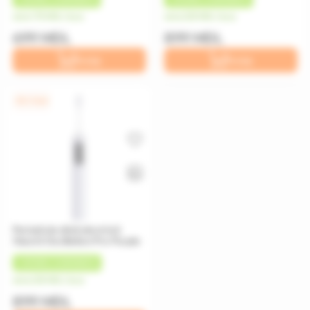
de la 175 MDL/luna
de la 225 MDL/luna
699 MDL
899 MDL
În coș
În coș
0% / 4 luni
Periuță de dinți electrică
Xiaomi Oscillation Pro Purple
+
45 MDL
CASHBACK
de la 225 MDL/luna
899 MDL