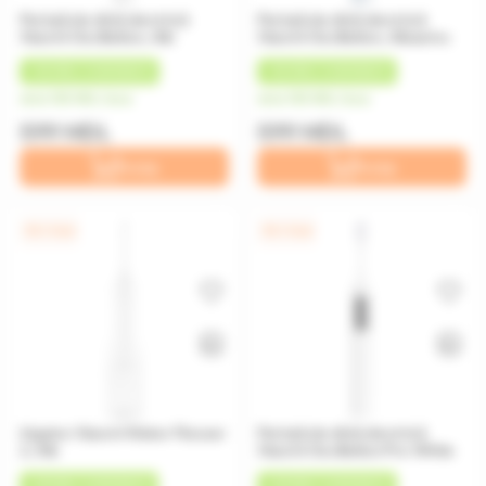
Periuță de dinţi electrică
Periuță de dinţi electrică
Xiaomi Oscillation, Alb
Xiaomi Oscillation, Albastru
+
30 MDL
CASHBACK
+
30 MDL
CASHBACK
de la 150 MDL/luna
de la 150 MDL/luna
599 MDL
599 MDL
În coș
În coș
0% / 4 luni
0% / 4 luni
Irigator Xiaomi Water Flosser
Periuță de dinți electrică
2, Alb
Xiaomi Oscillation Pro White
+
35 MDL
CASHBACK
+
45 MDL
CASHBACK