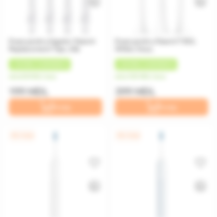
Duze pentru irigator Xiaomi
Duze pentru Xiaomi T302,
Replacement Tips, Alb
White 3 buc.
+
10 MDL
CASHBACK
+
20 MDL
CASHBACK
de la 50 MDL/luna
de la 100 MDL/luna
199 MDL
399 MDL
În coș
În coș
0% / 4 luni
0% / 4 luni