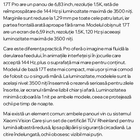
17T Pro are un panou de 6,83 inch, rezoluție 1.5K, rată de
reîmprospătare de 144 Hz și luminozitate maximă de 3500 niți.
Marginile sunt reduse la 1,29 mm pe toate cele patru laturi, iar
partea frontală arată aproape fără rame. Modelul obișnuit 17T
are un ecran de 6,59 inch, rezoluție 1.5K, 120 Hz și aceeași
luminozitate maximă de 3500 niți.
Care este diferența practică. Pro oferă o imagine mai fluidă la
derularea feedului, în animațiile interfeței și în jocurile care
acceptă 144 Hz, plus o suprafață mai mare pentru conținut.
Modelul de bază 17T este mai compact, mai ușor și mai comod
de folosit cu o singură mână. La luminozitate, modelele sunt la
același nivel: 3500 niți înseamnă o rezervă serioasă pentru zilele
însorite, iar ecranul rămâne lizibil chiar și afară. Luminozitatea
minimă coboară la 1 nit pe ambele modele, ceea ce protejează
ochii pe timp de noapte.
Mai există un element comun: ambele panouri vin cu sistemul
Xiaomi Vision Care și un set de certificări TÜV Rheinland pentru
lumină albastră redusă, lipsa pâlpâirii și siguranță circadiană. La
citire îndelungată, ochii obosesc vizibil mai puțin.