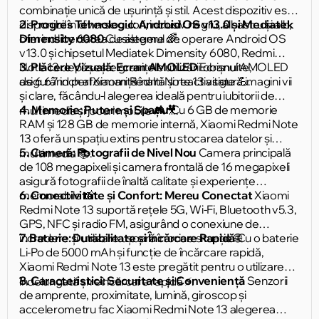
combinație unică de ușurință și stil. Acest dispozitiv este
disponibil în diverse culori, inclusiv negru, albastru și alb,
2. Progres Tehnologic: Android OS v13.0 și Mediatek
oferind libertatea de alegere 🌈.
Dimensity 6080
Cu sistemul de operare Android OS
v13.0 și chipsetul Mediatek Dimensity 6080, Redmi
Note 13 depășește granițele utilizării obișnuite,
3. Plăcere Vizuală: Ecran AMOLED
Ecranul AMOLED
asigurând performanță înaltă și reactivitate 💪.
de 6.67 inch al Xiaomi Redmi Note 13 asigură imagini vii
și clare, făcându-l alegerea ideală pentru iubitorii de
4. Memorie: Putere și Spațiu
Cu 6 GB de memorie
multimedia și jocuri mobile 🎮🎥.
RAM și 128 GB de memorie internă, Xiaomi Redmi Note
13 oferă un spațiu extins pentru stocarea datelor și
5. Cameră: Fotografii de Nivel Nou
Camera principală
multimedia 📚.
de 108 megapixeli și camera frontală de 16 megapixeli
asigură fotografii de înaltă calitate și experiențe
memorabile 📸.
6. Conectivitate și Confort: Mereu Conectat
Xiaomi
Redmi Note 13 suportă rețele 5G, Wi-Fi, Bluetooth v5.3,
GPS, NFC și radio FM, asigurând o conexiune de
încredere și utilizare ușoară în orice situație 🌐.
7. Baterie: Durabilitate și Încărcare Rapidă
Cu o baterie
Li-Po de 5000 mAh și funcție de încărcare rapidă,
Xiaomi Redmi Note 13 este pregătit pentru o utilizare
8. Caracteristici: Securitate și Conveniență
Senzorii
îndelungată și reîncărcare rapidă ⚡️.
de amprente, proximitate, lumină, giroscop și
accelerometru fac Xiaomi Redmi Note 13 alegerea