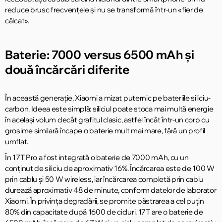
reduce brusc frecvențele și nu se transformă într-un «fier de
călcat».
Baterie: 7000 versus 6500 mAh și
două încărcări diferite
În această generație, Xiaomi a mizat puternic pe bateriile siliciu-
carbon. Ideea este simplă: siliciul poate stoca mai multă energie
în același volum decât grafitul clasic, astfel încât într-un corp cu
grosime similară încape o baterie mult mai mare, fără un profil
umflat.
În 17T Pro a fost integrată o baterie de 7000 mAh, cu un
conținut de siliciu de aproximativ 16%. Încărcarea este de 100 W
prin cablu și 50 W wireless, iar încărcarea completă prin cablu
durează aproximativ 48 de minute, conform datelor de laborator
Xiaomi. În privința degradării, se promite păstrarea a cel puțin
80% din capacitate după 1600 de cicluri. 17T are o baterie de