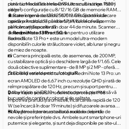
clară. Luminozitatea maximă a ecranului atinge 1800
puternic MediaTek Helio G99 Ultra cu 8 nuclee. Puteți
cd/m².
alege o configurație cu 8/12/16 GB de memorie RAM și
stocare internă de 128/256/512 GB. Sistemul de
🔋 Bateria generoasă de 5100 mAh suportă încărcare
operare Android 13 cu interfața MIUI 14 oferă o
rapidă prin cablu de până la 67 W, ceea ce vă permite
performanță excelentă.
să încărcați dispozitivul în doar 44 de minute. Scannerul
de amprente se află sub ecran pentru o utilizare
📱
Redmi Note 13 Pro+ 5G
📱
comodă.
Redmi Note 13 Pro+ este un model ultra-modern
disponibil în culorile strălucitoare violet, alb lunar și negru
de miez de noapte.
📸 Camera principală este, de asemenea, de 200 MP,
cu stabilizare optică și o deschidere largă de f/1.65. Cele
două obiective suplimentare - de 8 MP și 2 MP - oferă
posibilități variate pentru fotografii.
📺 Ecranul este identic cu cel al lui Redmi Note 13 Pro: un
ecran AMOLED de 6,67 inch cu rezoluție QHD și rată de
reîmprospătare de 120 Hz, precum și suport pentru
Dolby Vision și HDR10+. Acest ecran vă permite să vă
🔒 Avantajele acestui model includ protecția IP68
bucurați de conținut colorat și de calitate.
împotriva prafului și a umezelii, încărcarea rapidă de 120
W (se încarcă în doar 19 minute) și difuzoarele avansate
Dolby Atmos pentru o calitate audio excelentă.
📲 Alegerea între aceste două modele depinde de
nevoile și preferințele dvs. Ambele sunt smartphone-uri
puternice și elegante, și sunt deja disponibile pe site-ul
nostru! Faceți-vă alegerea și bucurați-vă de tehnologia