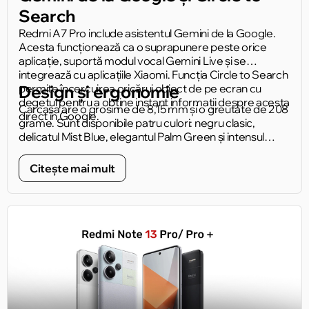
Search
Redmi A7 Pro include asistentul Gemini de la Google.
Acesta funcționează ca o suprapunere peste orice
aplicație, suportă modul vocal Gemini Live și se
integrează cu aplicațiile Xiaomi. Funcția Circle to Search
permite încercuirea oricărui obiect de pe ecran cu
Design și ergonomie
degetul pentru a obține instant informații despre acesta
Carcasa are o grosime de 8,15 mm și o greutate de 208
direct în Google.
grame. Sunt disponibile patru culori: negru clasic,
delicatul Mist Blue, elegantul Palm Green și intensul
Sunset Orange. Inelul prismatic din jurul camerei
reprezintă un detaliu discret, dar ușor recognoscibil al
Citește mai mult
panoului posterior.