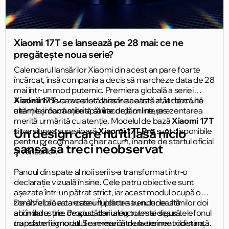
Xiaomi 17T se lansează pe 28 mai: ce ne
pregătește noua serie?
Calendarul lansărilor Xiaomi din acest an pare foarte
încărcat, însă compania a decis să marcheze data de 28
mai într-un mod puternic. Premiera globală a seriei
Xiaomi 17T
Analizăm de ce această lansare a atras atât de multă
va avea loc chiar în această zi, iar dacă ne
uităm la informațiile apărute deja online, prezentarea
atenție și dacă merită să îi acordăm interes.
merită urmărită cu atenție. Modelul de bază
Xiaomi 17T
și versiunea superioară
Un design care nu îți lasă nicio
Xiaomi 17T Pro
sunt disponibile
pentru precomandă chiar acum, înainte de startul oficial
șansă să treci neobservat
al vânzărilor.
Panoul din spate al noii serii s-a transformat într-o
declarație vizuală în sine. Cele patru obiective sunt
așezate într-un pătrat strict, iar acest modul ocupă o
zonă vizibilă a carcasei. Îți place sau nu această
De altfel, acesta este unul dintre trendurile ultimilor doi
abordare, ține de gust, dar un lucru este sigur: telefonul
ani în industrie. Producătorii aleg tot mai des să
nu poate fi ignorat. Se remarcă de la trei metri distanță.
transforme modulul camerei într-un element dominant