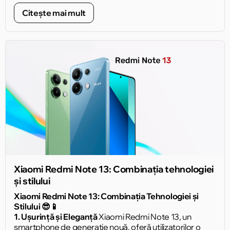
avansată de la Xiaomi. 🌐
Citește mai mult
Xiaomi Redmi Note 13: Combinația tehnologiei
și stilului
Xiaomi Redmi Note 13: Combinația Tehnologiei și
Stilului 😎📱
1. Ușurință și Eleganță
Xiaomi Redmi Note 13, un
smartphone de generație nouă, oferă utilizatorilor o