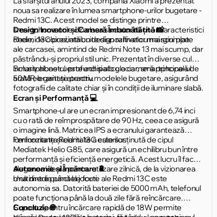
La sfârșitul anului 2023, compania Xiaomi a prezentat
noua sa realizare în lumea smartphone-urilor bugetare -
Redmi 13C. Acest model se distinge printre
smartphone-urile din clasa sa datorită unor caracteristici
Design Inovator și Cameră Îmbunătățită 📸
cheie, de obicei, atribuite dispozitivelor mai scumpe.
Redmi 13C prezintă un design rafinat cu margini plate
ale carcasei, amintind de Redmi Note 13 mai scump, dar
păstrându-și propriul stil unic. Prezentat în diverse culori,
inclusiv albastru profund și alb glaciar, smartphone-ul
Smartphone-ul este echipat cu o cameră principală de
arată elegant și atractiv.
50 MP, o raritate pentru modelele bugetare, asigurând
fotografii de calitate chiar și în condiții de iluminare slabă.
Ecran și Performanță 💻
Smartphone-ul are un ecran impresionant de 6,74 inci
cu o rată de reîmprospătare de 90 Hz, ceea ce asigură
o imagine lină. Matricea IPS a ecranului garantează
luminozitate și claritate a culorilor.
Performanța Redmi 13C este susținută de cipul
Mediatek Helio G85, care asigură un echilibru bun între
performanță și eficiență energetică. Acest lucru îl face
alegerea ideală pentru utilizare zilnică, de la vizionarea
Autonomie și Încărcare 🔋
multimedia până la jocuri.
Una dintre punctele forte ale Redmi 13C este
autonomia sa. Datorită bateriei de 5000 mAh, telefonul
poate funcționa până la două zile fără reîncărcare.
Suportul pentru încărcare rapidă de 18W permite
Concluzie 🌐
reîncărcarea rapidă a bateriei, făcându-l companionul