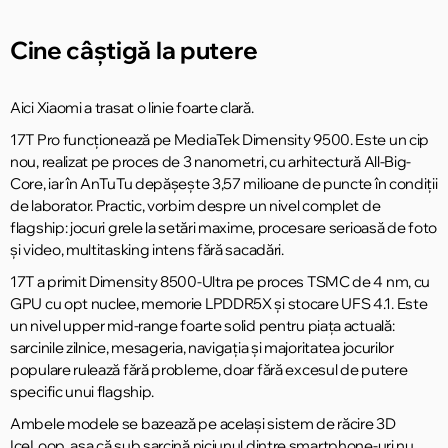
Cine câștigă la putere
Aici Xiaomi a trasat o linie foarte clară.
17T Pro funcționează pe MediaTek Dimensity 9500. Este un cip
nou, realizat pe proces de 3 nanometri, cu arhitectură All-Big-
Core, iar în AnTuTu depășește 3,57 milioane de puncte în condiții
de laborator. Practic, vorbim despre un nivel complet de
flagship: jocuri grele la setări maxime, procesare serioasă de foto
și video, multitasking intens fără sacadări.
17T a primit Dimensity 8500-Ultra pe proces TSMC de 4 nm, cu
GPU cu opt nuclee, memorie LPDDR5X și stocare UFS 4.1. Este
un nivel upper mid-range foarte solid pentru piața actuală:
sarcinile zilnice, mesageria, navigația și majoritatea jocurilor
populare rulează fără probleme, doar fără excesul de putere
specific unui flagship.
Ambele modele se bazează pe același sistem de răcire 3D
IceLoop, așa că sub sarcină niciunul dintre smartphone-uri nu