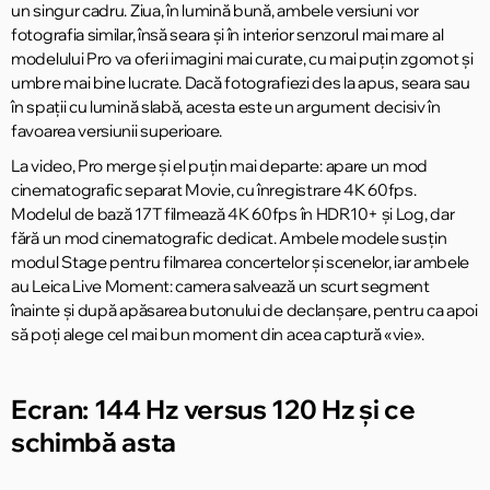
un singur cadru. Ziua, în lumină bună, ambele versiuni vor
fotografia similar, însă seara și în interior senzorul mai mare al
modelului Pro va oferi imagini mai curate, cu mai puțin zgomot și
umbre mai bine lucrate. Dacă fotografiezi des la apus, seara sau
în spații cu lumină slabă, acesta este un argument decisiv în
favoarea versiunii superioare.
La video, Pro merge și el puțin mai departe: apare un mod
cinematografic separat Movie, cu înregistrare 4K 60fps.
Modelul de bază 17T filmează 4K 60fps în HDR10+ și Log, dar
fără un mod cinematografic dedicat. Ambele modele susțin
modul Stage pentru filmarea concertelor și scenelor, iar ambele
au Leica Live Moment: camera salvează un scurt segment
înainte și după apăsarea butonului de declanșare, pentru ca apoi
să poți alege cel mai bun moment din acea captură «vie».
Ecran: 144 Hz versus 120 Hz și ce
schimbă asta