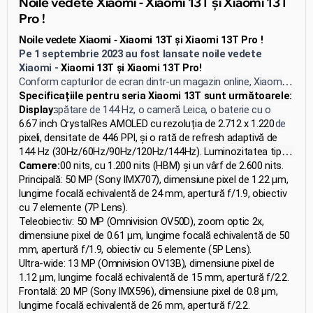
Noile vedete Xiaomi - Xiaomi 13T și Xiaomi 13T
Pro !
Xiaomi 13T și Xiaomi 13T Pro !
Noile vedete Xia
omi -
Pe 1 septembrie 2023 au fost lansate noile vedete
Xiaomi -
Xiaomi 13T și Xiaomi 13T Pro!
Conform capturilor de ecran dintr-un magazin online, Xiaomi
13T se bucură de un ecran AMOLED cu o rată de
Specificațiile pentru seria Xiaomi 13T sunt următoarele:
reîmprospătare de 144 Hz, o cameră Leica, o baterie cu o
Display:
capacitate de 5000 mAh și suport pentru încărcare rapidă de
6.67 inch CrystalRes AMOLED cu rezoluția de 2.712 x 1.220
67W. Xiaomi 13T Pro oferă, de asemenea, suport pentru
pixeli, densitate de 446 PPI, și o rată de refresh adaptivă de
încărcare rapidă de 120W. Ambele smartphone-uri rulează pe
144 Hz (30Hz/60Hz/90Hz/120Hz/144Hz). Luminozitatea tipică
platforma MIUI 14 și sunt livrate cu încărcătoare incluse.
este de 500 nits, cu 1.200 nits (HBM) și un vârf de 2.600 nits.
Camere:
Acesta acoperă 100% din gama de culori DCI-P3 și are o
Principală: 50 MP (Sony IMX707), dimensiune pixel de 1.22 μm,
adâncime de culoare de 10 biți.
lungime focală echivalentă de 24 mm, apertură f/1.9, obiectiv
cu 7 elemente (7P Lens).
Teleobiectiv: 50 MP (Omnivision OV50D), zoom optic 2x,
dimensiune pixel de 0.61 μm, lungime focală echivalentă de 50
mm, apertură f/1.9, obiectiv cu 5 elemente (5P Lens).
Ultra-wide: 13 MP (Omnivision OV13B), dimensiune pixel de
1.12 μm, lungime focală echivalentă de 15 mm, apertură f/2.2.
Frontală: 20 MP (Sony IMX596), dimensiune pixel de 0.8 μm,
lungime focală echivalentă de 26 mm, apertură f/2.2.