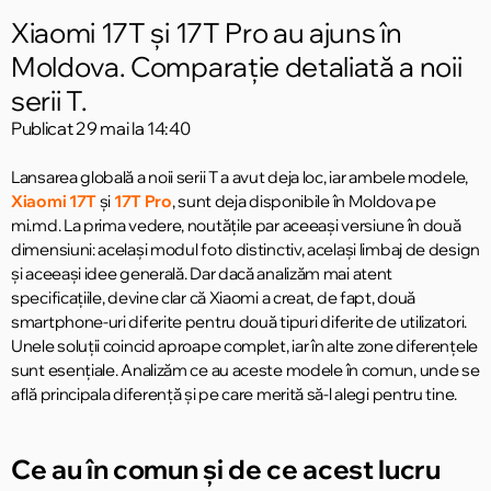
Xiaomi 17T și 17T Pro au ajuns în
Moldova. Comparație detaliată a noii
serii T.
Publicat
29 mai la 14:40
Lansarea globală a noii serii T a avut deja loc, iar ambele modele,
Xiaomi 17T
și
17T Pro
, sunt deja disponibile în Moldova pe
mi.md. La prima vedere, noutățile par aceeași versiune în două
dimensiuni: același modul foto distinctiv, același limbaj de design
și aceeași idee generală. Dar dacă analizăm mai atent
specificațiile, devine clar că Xiaomi a creat, de fapt, două
smartphone-uri diferite pentru două tipuri diferite de utilizatori.
Unele soluții coincid aproape complet, iar în alte zone diferențele
sunt esențiale. Analizăm ce au aceste modele în comun, unde se
află principala diferență și pe care merită să-l alegi pentru tine.
Ce au în comun și de ce acest lucru