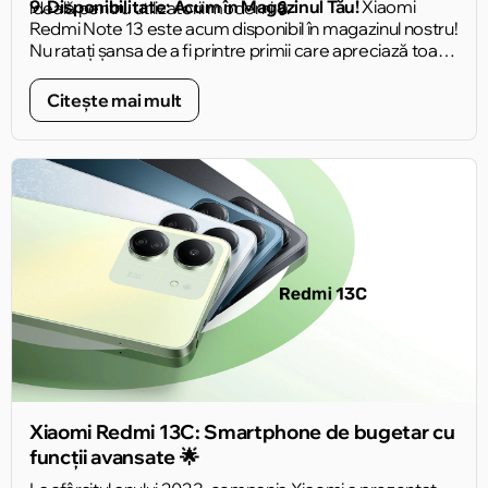
9. Disponibilitate: Acum în Magazinul Tău!
Xiaomi
ideală pentru utilizatorii moderni 🔒.
Redmi Note 13 este acum disponibil în magazinul nostru!
Nu ratați șansa de a fi printre primii care apreciază toate
avantajele acestui dispozitiv uimitor 🛒.
Citește mai mult
Xiaomi Redmi 13C: Smartphone de bugetar cu
funcții avansate 🌟