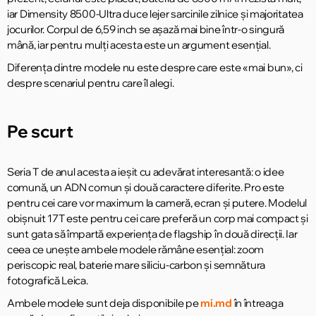
iar Dimensity 8500-Ultra duce lejer sarcinile zilnice și majoritatea
jocurilor. Corpul de 6,59 inch se așază mai bine într-o singură
mână, iar pentru mulți acesta este un argument esențial.
Diferența dintre modele nu este despre care este «mai bun», ci
despre scenariul pentru care îl alegi.
Pe scurt
Seria T de anul acesta a ieșit cu adevărat interesantă: o idee
comună, un ADN comun și două caractere diferite. Pro este
pentru cei care vor maximum la cameră, ecran și putere. Modelul
obișnuit 17T este pentru cei care preferă un corp mai compact și
sunt gata să împartă experiența de flagship în două direcții. Iar
ceea ce unește ambele modele rămâne esențial: zoom
periscopic real, baterie mare siliciu-carbon și semnătura
fotografică Leica.
Ambele modele sunt deja disponibile pe
mi.md
în întreaga