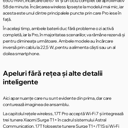
6500 mAh, încărcare de 67 W și un ciclu complet de aproximativ
58 de minute. Încărcarea wireless lipsește la modelul mai mic, iar
acesta este unul dintre principalele puncte prin care Pro iese în
față.
În același timp, ambele baterii duc fără probleme o zi activă
completă, iar la Pro, în majoritatea scenariilor, va rămâne rezervă și
pentru dimineața următoare. Ambele modele au încărcare
inversă prin cablu la 22,5 W, pentru a alimenta căști sau un al
doilea smartphone.
Apeluri fără rețea și alte detalii
inteligente
Aici apar nuanțe care nu sunt evidente din prima, dar care
conturează imaginea de ansamblu.
La capitolul rețele wireless, 17T Pro acceptă Wi-Fi 7 și integrează
trei tunere Xiaomi Surge T1+ în cadrul sistemului Astral
Communication. 17T folosește tunere Surge T1+/T1S și Wi-Fi