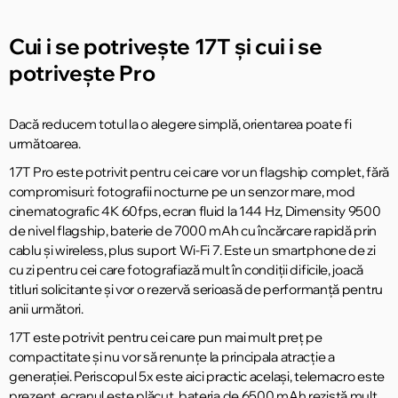
Cui i se potrivește 17T și cui i se
potrivește Pro
Dacă reducem totul la o alegere simplă, orientarea poate fi
următoarea.
17T Pro este potrivit pentru cei care vor un flagship complet, fără
compromisuri: fotografii nocturne pe un senzor mare, mod
cinematografic 4K 60fps, ecran fluid la 144 Hz, Dimensity 9500
de nivel flagship, baterie de 7000 mAh cu încărcare rapidă prin
cablu și wireless, plus suport Wi-Fi 7. Este un smartphone de zi
cu zi pentru cei care fotografiază mult în condiții dificile, joacă
titluri solicitante și vor o rezervă serioasă de performanță pentru
anii următori.
17T este potrivit pentru cei care pun mai mult preț pe
compactitate și nu vor să renunțe la principala atracție a
generației. Periscopul 5x este aici practic același, telemacro este
prezent, ecranul este plăcut, bateria de 6500 mAh rezistă mult,