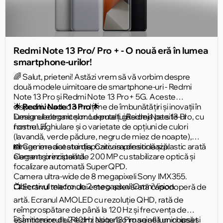
Redmi Note 13 Pro/ Pro + - O nouă eră în lumea
smartphone-urilor!
🌈 Salut, prieteni! Astăzi vrem să vă vorbim despre
două modele uimitoare de smartphone-uri - Redmi
Note 13 Pro și Redmi Note 13 Pro+ 5G. Aceste
dispozitive aduc o mulțime de îmbunătățiri și inovații în
🌟
Redmi Note 13 Pro
🌟
lumea electronicelor. Le puteți găsi deja pe site-ul
Designul elegant și modern al lui Redmi Note 13 Pro, cu
nostru! 🛒
forme unghiulare și o varietate de opțiuni de culori
(lavandă, verde pădure, negru de miez de noapte),
atrage imediat atenția. Carcasa din sticlă și plastic arată
📸 Camera acestui dispozitiv impresionează:
elegant și rezistentă.
Camera principală de 200 MP cu stabilizare optică și
focalizare automată SuperQPD.
Camera ultra-wide de 8 megapixeli Sony IMX355.
Obiectivul macro de 2 megapixeli OmniVision.
📺 Ecranul telefonului este o adevărată capodoperă de
artă. Ecranul AMOLED cu rezoluție QHD, rată de
reîmprospătare de până la 120 Hz și frecvența de
eșantionare de 240 Hz asigură o imagine luminoasă și
🚀 În interiorul lui Redmi Note 13 Pro se află un chipset