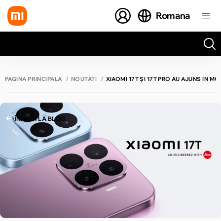
Romana
Toate rezultatele căutării [0 de produse]
PAGINA PRINCIPALĂ
NOUTĂȚI
XIAOMI 17T ȘI 17T PRO AU AJUNS ÎN MO
ÎNAPOI LA BLOG