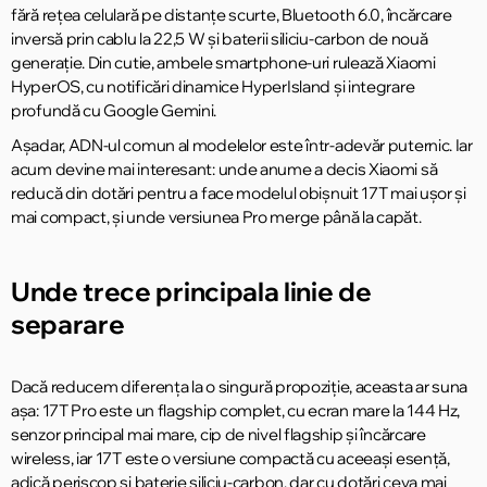
fără rețea celulară pe distanțe scurte, Bluetooth 6.0, încărcare
inversă prin cablu la 22,5 W și baterii siliciu-carbon de nouă
generație. Din cutie, ambele smartphone-uri rulează Xiaomi
HyperOS, cu notificări dinamice HyperIsland și integrare
profundă cu Google Gemini.
Așadar, ADN-ul comun al modelelor este într-adevăr puternic. Iar
acum devine mai interesant: unde anume a decis Xiaomi să
reducă din dotări pentru a face modelul obișnuit 17T mai ușor și
mai compact, și unde versiunea Pro merge până la capăt.
Unde trece principala linie de
separare
Dacă reducem diferența la o singură propoziție, aceasta ar suna
așa: 17T Pro este un flagship complet, cu ecran mare la 144 Hz,
senzor principal mai mare, cip de nivel flagship și încărcare
wireless, iar 17T este o versiune compactă cu aceeași esență,
adică periscop și baterie siliciu-carbon, dar cu dotări ceva mai