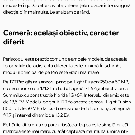
modeste în jur. Cu alte cuvinte, diferențele nu apar într-o singură
direcție, ci în mai multe. Le analizăm pe rând.
Cameră: același obiectiv, caracter
diferit
Periscopul este practic comun pe ambele modele, de aceea la
fotografiile de la distanță diferența este minimă. În schimb,
modulul principal de pe Pro este vizibil mai mare.
Pe 17T Pro găsim senzorul principal Light Fusion 950 de 50 MP,
cu dimensiune de 1/1.31 inch, diafragmă f/1.67 și obiectiv Leica
Summilux cu construcție hibridă 1G+6P. Intervalul dinamic este
de 13,5 EV. Modelul obișnuit 17T folosește senzorul Light Fusion
800, tot de 50 MP, dar cu dimensiune de 1/1.55 inch, diafragmă
f/1.7 și interval dinamic de 13,2 EV.
Pe hârtie, diferența nu pare uriașă, dar logica este simplă: cu cât
matricea este mai mare, cu atât captează mai multă lumină într-