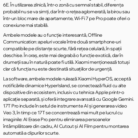
6E. În utilizarea zilnică, într-o zonă cu semnal stabil, diferența
probabil nu se va simți, dar într-o rețea aglomerată, la birou sau
într-un bloc mare de apartamente, Wi-Fi 7 pe Pro poate oferi o
conexiune mai stabilă.
Ambele modele au o funcție interesantă, Offline
Communication: apeluri vocale între două smartphone-uri
compatibile pe distanțe scurte, fără rețea celulară, în spații
deschise. În oraș, este mai degrabă o funcție exotică, dar în
drumeții sau în natură poate fi utilă. Xiaomi menționează totuși
clar că funcția nu este destinată situațiilor de urgență.
La software, ambele modele rulează Xiaomi HyperOS, acceptă
notificările dinamice HyperIsland, se conectează fluid cu alte
dispozitive din ecosistem, inclusiv cu tehnica Apple printr-o
aplicație separată, și oferă integrare avansată cu Google Gemini.
17T Pro include în setul de instrumente AI și generarea video
Veo 3, în timp ce 17T se concentrează mai mult pe lucrul cu
imaginile: AI Erase Pro pentru eliminarea persoanelor
întâmplătoare din cadru, AI Cutout și AI Film pentru montarea
automată a clipurilor scurte.