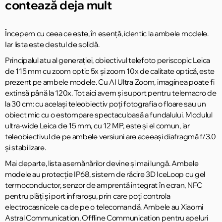
contează deja mult
Începem cu ceea ce este, în esență, identic la ambele modele.
Iar lista este destul de solidă.
Principalul atu al generației, obiectivul telefoto periscopic Leica
de 115 mm cu zoom optic 5x și zoom 10x de calitate optică, este
prezent pe ambele modele. Cu AI Ultra Zoom, imaginea poate fi
extinsă până la 120x. Tot aici avem și suport pentru telemacro de
la 30 cm: cu același teleobiectiv poți fotografia o floare sau un
obiect mic cu o estompare spectaculoasă a fundalului. Modulul
ultra-wide Leica de 15 mm, cu 12 MP, este și el comun, iar
teleobiectivul de pe ambele versiuni are aceeași diafragmă f/3.0
și stabilizare.
Mai departe, lista asemănărilor devine și mai lungă. Ambele
modele au protecție IP68, sistem de răcire 3D IceLoop cu gel
termoconductor, senzor de amprentă integrat în ecran, NFC
pentru plăți și port infraroșu, prin care poți controla
electrocasnicele ca de pe o telecomandă. Ambele au Xiaomi
Astral Communication, Offline Communication pentru apeluri