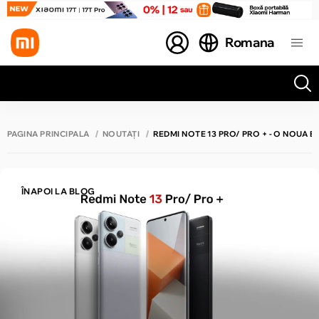
Romana
Toate rezultatele căutării [0 de produse]
PAGINA PRINCIPALĂ
NOUTĂȚI
REDMI NOTE 13 PRO/ PRO + - O NOUĂ 
ÎNAPOI LA BLOG