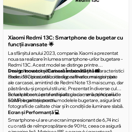
Xiaomi Redmi 13C: Smartphone de bugetar cu
funcții avansate 🌟
La sfârșitul anului 2023, compania Xiaomi a prezentat
noua sa realizare în lumea smartphone-urilor bugetare -
Redmi 13C. Acest model se distinge printre
smartphone-urile din clasa sa datorită unor caracteristici
Design Inovator și Cameră Îmbunătățită 📸
cheie, de obicei, atribuite dispozitivelor mai scumpe.
Redmi 13C prezintă un design rafinat cu margini plate
ale carcasei, amintind de Redmi Note 13 mai scump, dar
păstrându-și propriul stil unic. Prezentat în diverse culori,
inclusiv albastru profund și alb glaciar, smartphone-ul
Smartphone-ul este echipat cu o cameră principală de
arată elegant și atractiv.
50 MP, o raritate pentru modelele bugetare, asigurând
fotografii de calitate chiar și în condiții de iluminare slabă.
Ecran și Performanță 💻
Smartphone-ul are un ecran impresionant de 6,74 inci
cu o rată de reîmprospătare de 90 Hz, ceea ce asigură
o imagine lină. Matricea IPS a ecranului garantează