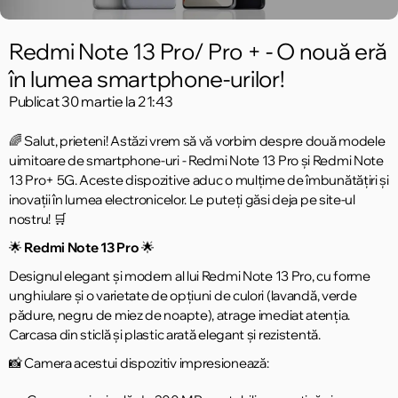
Redmi Note 13 Pro/ Pro + - O nouă eră
în lumea smartphone-urilor!
Publicat
30 martie la 21:43
🌈 Salut, prieteni! Astăzi vrem să vă vorbim despre două modele
uimitoare de smartphone-uri - Redmi Note 13 Pro și Redmi Note
13 Pro+ 5G. Aceste dispozitive aduc o mulțime de îmbunătățiri și
inovații în lumea electronicelor. Le puteți găsi deja pe site-ul
nostru! 🛒
🌟
Redmi Note 13 Pro
🌟
Designul elegant și modern al lui Redmi Note 13 Pro, cu forme
unghiulare și o varietate de opțiuni de culori (lavandă, verde
pădure, negru de miez de noapte), atrage imediat atenția.
Carcasa din sticlă și plastic arată elegant și rezistentă.
📸 Camera acestui dispozitiv impresionează: