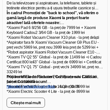
De la televizoare și aspiratoare, la telefoane, tablete și
trotinete electrice pentru a-ți ușura treburile casnice și
toate activitățile școlare și extrașcolare!
În cadrul Promoției de ”back to school”, vă oferim o
gamă largă de produse Xiaomi la prețuri foarte
atractive! Iată ofertele noastre:
*Xiaomi Pad 6 8/256 GB - la preț de 7999 lei +
Xiaomi
*Xiaomi Redmi A2
Keyboard
Cadou
3/64 GB - la preț de 1999 lei
*
*Xiaomi Robot Vacuum Cleaner X10 plus - la preț de
Xiaomi Redmi 12 4/128 GB
- la preț de 3499 lei + Căști
Cadou
17999 lei +
*Aspirator fara fir Xiaomi Vacuum Cleaner G9 Plus EU -
Xiaomi Vacuum Cleaner G9 Plus
Cadou
*Xiaomi Redmi Note 12 8/256 GB - la preț de 5299 lei +
preț vechi 5969 lei, preț nou 3999 lei
Căști Cadou
*Robot aspirator Xiaomi Robot Vacuum Cleaner E10 -
*Redmi Pad 4/128 GB - la preț de 4999 lei + Căști Cadou
preț vechi 3613 lei, preț nou 2999 lei
*Xiaomi TV Q2 55" Global - la preț de 11499 lei +
*Xiaomi TV A2 43" Global - la preț de 6999 lei +
Certificat 800 lei
Certificat
500 lei
*Xiaomi TV Q1 75" Global - preț vechi 34999 lei, preț nou
33249 lei
*Xiaomi Mi Electric Scooter Pro 2 - preț vechi 12999 lei,
Poți beneficia de Reduceri, Certificate sau Cadouri
preț nou 11959 lei
faine! Comandă acum!
*Xiaomi Electric Scooter 3 Lite - la preț de 8999 lei
*promoție valabilă în perioada 16.08 - 30.09
https://mi.md/ro/special-offers
*Xiaomi Electric Scooter 4 Lite - la preț de 8999 lei
*Xiaomi Mi Electric Scooter 3 - la preț de 9999 lei
*Xiaomi Mi Smart Electric Folding Bike - la preț de 17999
Citește mai mult
lei