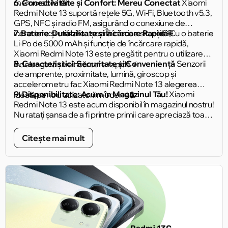
memorabile 📸.
6. Conectivitate și Confort: Mereu Conectat
Xiaomi
Redmi Note 13 suportă rețele 5G, Wi-Fi, Bluetooth v5.3,
GPS, NFC și radio FM, asigurând o conexiune de
încredere și utilizare ușoară în orice situație 🌐.
7. Baterie: Durabilitate și Încărcare Rapidă
Cu o baterie
Li-Po de 5000 mAh și funcție de încărcare rapidă,
Xiaomi Redmi Note 13 este pregătit pentru o utilizare
8. Caracteristici: Securitate și Conveniență
Senzorii
îndelungată și reîncărcare rapidă ⚡️.
de amprente, proximitate, lumină, giroscop și
accelerometru fac Xiaomi Redmi Note 13 alegerea
9. Disponibilitate: Acum în Magazinul Tău!
Xiaomi
ideală pentru utilizatorii moderni 🔒.
Redmi Note 13 este acum disponibil în magazinul nostru!
Nu ratați șansa de a fi printre primii care apreciază toate
avantajele acestui dispozitiv uimitor 🛒.
Citește mai mult