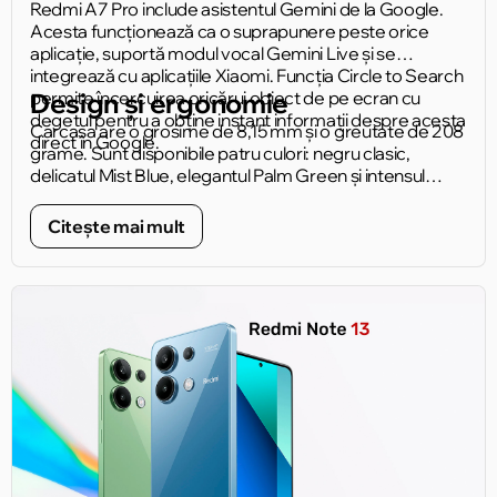
Redmi A7 Pro include asistentul Gemini de la Google.
Acesta funcționează ca o suprapunere peste orice
aplicație, suportă modul vocal Gemini Live și se
integrează cu aplicațiile Xiaomi. Funcția Circle to Search
permite încercuirea oricărui obiect de pe ecran cu
Design și ergonomie
degetul pentru a obține instant informații despre acesta
Carcasa are o grosime de 8,15 mm și o greutate de 208
direct în Google.
grame. Sunt disponibile patru culori: negru clasic,
delicatul Mist Blue, elegantul Palm Green și intensul
Sunset Orange. Inelul prismatic din jurul camerei
reprezintă un detaliu discret, dar ușor recognoscibil al
Citește mai mult
panoului posterior.