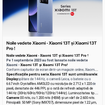
Noile vedete Xiaomi - Xiaomi 13T și Xiaomi 13T
Pro !
Xiaomi 13T și Xiaomi 13T Pro !
Noile vedete Xia
omi -
Pe 1 septembrie 2023 au fost lansate noile vedete
Xiaomi -
Xiaomi 13T și Xiaomi 13T Pro!
Conform capturilor de ecran dintr-un magazin online, Xiaomi
13T se bucură de un ecran AMOLED cu o rată de
Specificațiile pentru seria Xiaomi 13T sunt următoarele:
reîmprospătare de 144 Hz, o cameră Leica, o baterie cu o
Display:
capacitate de 5000 mAh și suport pentru încărcare rapidă de
6.67 inch CrystalRes AMOLED cu rezoluția de 2.712 x 1.220
67W. Xiaomi 13T Pro oferă, de asemenea, suport pentru
pixeli, densitate de 446 PPI, și o rată de refresh adaptivă de
încărcare rapidă de 120W. Ambele smartphone-uri rulează pe
144 Hz (30Hz/60Hz/90Hz/120Hz/144Hz). Luminozitatea tipică
platforma MIUI 14 și sunt livrate cu încărcătoare incluse.
este de 500 nits, cu 1.200 nits (HBM) și un vârf de 2.600 nits.
Camere:
Acesta acoperă 100% din gama de culori DCI-P3 și are o
Principală: 50 MP (Sony IMX707), dimensiune pixel de 1.22 μm,