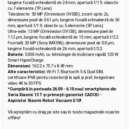
adâncime de culoare de 10 biți.
lungime focală echivalentă de 24 mm, apertură f/1.9, obiectiv
cu 7 elemente (7P Lens).
Teleobiectiv: 50 MP (Omnivision OV50D), zoom optic 2x,
dimensiune pixel de 0.61 μm, lungime focală echivalentă de 50
mm, apertură f/1.9, obiectiv cu 5 elemente (5P Lens).
Ultra-wide: 13 MP (Omnivision OV13B), dimensiune pixel de
1.12 μm, lungime focală echivalentă de 15 mm, apertură f/2.2.
Frontală: 20 MP (Sony IMX596), dimensiune pixel de 0.8 μm,
lungime focală echivalentă de 26 mm, apertură f/2.2.
Baterie:
5.000 mAh, cu tehnologie de încărcare rapidă 120 W
Smart HyperCharge.
Dimensiuni:
162.2 x 75.7 x 8.49 mm.
Alte caracteristici:
Wi-Fi 7, Bluetooth 5.4, Dual SIM,
certificare IP68 pentru rezistență la apă și praf, înregistrare
video 4K la 30 FPS.
*Cumpără în perioada 26.09 - 6.10 noul smartphone din
Seria Xiaomi 13 T și primești garantat CADOU -
Aspirator Xiaomi Robot Vacuum E10!
Vă așteptăm cu drag pe site sau în toate magazinele noastre
offline!