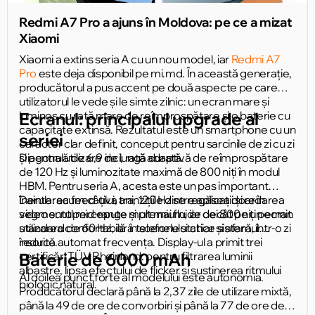
Redmi A7 Pro a ajuns în Moldova: pe ce a mizat
Xiaomi
Xiaomi a extins seria A cu un nou model, iar
Redmi A7
Pro
este deja disponibil pe mi.md. În această generație,
producătorul a pus accent pe două aspecte pe care
utilizatorul le vede și le simte zilnic: un ecran mare și
luminos cu rată mare de reîmprospătare și o baterie cu
Ecranul: principalul upgrade al
capacitate extinsă. Rezultatul este un smartphone cu un
seriei
caracter clar definit, conceput pentru sarcinile de zi cu zi
și pentru utilizare de lungă durată.
Diagonală de 6,9 inci, rată adaptivă de reîmprospătare
de 120 Hz și luminozitate maximă de 800 niți în modul
HBM. Pentru seria A, acesta este un pas important
înainte: acum câțiva ani, 120 Hz se regăsea doar în
Derularea feed-ului, tranzițiile dintre aplicații și redarea
segmentul mid-range și premium, iar cei 800 niți permit
video sunt percepute mult mai fluide decât pe un ecran
utilizarea confortabilă a telefonului chiar și afară, într-o zi
standard de 60 Hz, iar în scenele statice sistemul
însorită.
reduce automat frecvența. Display-ul a primit trei
certificări TÜV Rheinland: pentru filtrarea luminii
Baterie de 6000 mAh
albastre, lipsa efectului de flicker și susținerea ritmului
Al doilea punct forte al modelului este autonomia.
biologic natural.
Producătorul declară până la 2,37 zile de utilizare mixtă,
până la 49 de ore de convorbiri și până la 77 de ore de