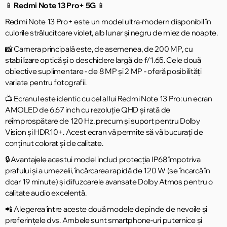
📱
Redmi Note 13 Pro+ 5G
📱
Redmi Note 13 Pro+ este un model ultra-modern disponibil în
culorile strălucitoare violet, alb lunar și negru de miez de noapte.
📸 Camera principală este, de asemenea, de 200 MP, cu
stabilizare optică și o deschidere largă de f/1.65. Cele două
obiective suplimentare - de 8 MP și 2 MP - oferă posibilități
variate pentru fotografii.
📺 Ecranul este identic cu cel al lui Redmi Note 13 Pro: un ecran
AMOLED de 6,67 inch cu rezoluție QHD și rată de
reîmprospătare de 120 Hz, precum și suport pentru Dolby
Vision și HDR10+. Acest ecran vă permite să vă bucurați de
conținut colorat și de calitate.
🔒 Avantajele acestui model includ protecția IP68 împotriva
prafului și a umezelii, încărcarea rapidă de 120 W (se încarcă în
doar 19 minute) și difuzoarele avansate Dolby Atmos pentru o
calitate audio excelentă.
📲 Alegerea între aceste două modele depinde de nevoile și
preferințele dvs. Ambele sunt smartphone-uri puternice și