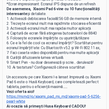
*Ecran impresionant: Ecranul IPS dispune de un refresh
rate de 144 Hz și o rezoluție de 2880 x 1800, asigurând
De asemenea, Xiaomi Pad 6 vine cu 10 funcționalități
imagini clare și detaliate.
interesante:
Spațiu generos de stocare: Cu 256 GB de memorie internă
1. Activează deblocarea facială
și 8 GB de RAM, *Xiaomi Pad 6 permite stocarea eficientă
2. Trezește ecranul mult mai rapid
a datelor și utilizarea simultană a mai multor aplicații.
3. Activează ecranul mult mai rapid
*Durată lungă de viață a bateriei: Bateria Li-Pol de 8840
4. Captură de ecran fără atingerea butoanelor
mAh și încărcarea rapidă de 33 W asigură o utilizare
5. Folosește ecranele împărțite cu ușurință
îndelungată și o reîncărcare rapidă.
6. Ce e la fel de cool ca ecranul împărțit? Scurtături pentru
*Conexiuni avansate: Cu Bluetooth v5.2 și Wi-Fi 802.11 ax,
ecranul împărțit!
Xiaomi Pad 6 oferă conectivitate puternică pentru a te
7. Faci caseta video disponibilă pentru mai multe aplicații:
menține conectat la lumea virtuală.
8. Curăță difuzoarele
9. Smart Pen - nu doar desenează și scrie... derulează!
10. Ai tastatura? Configurează câteva scurtături
Un accesoriu pe care Xiaomi l-a lansat împreună cu Xiaomi
Pad 6 este o Husă Keyboard, care completează perfect
tableta, pentru o eficiență maximă.
Vezi oferta aici!
Cumpără acum cea mai nouă tabletă Xiaomi Pad 6 în
https://mi.md/ro/xiaomi_pad_mi_md/xiaomi-pad-5-6256-
2023!
pearl-white
Ai ocazia să primești Husa Keyboard CADOU!