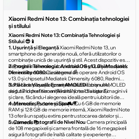
Xiaomi Redmi Note 13: Combinația tehnologiei
și stilului
Xiaomi Redmi Note 13: Combinația Tehnologiei și
Stilului 😎📱
1. Ușurință și Eleganță
Xiaomi Redmi Note 13, un
smartphone de generație nouă, oferă utilizatorilor o
combinație unică de ușurință și stil. Acest dispozitiv este
disponibil în diverse culori, inclusiv negru, albastru și alb,
2. Progres Tehnologic: Android OS v13.0 și Mediatek
oferind libertatea de alegere 🌈.
Dimensity 6080
Cu sistemul de operare Android OS
v13.0 și chipsetul Mediatek Dimensity 6080, Redmi
Note 13 depășește granițele utilizării obișnuite,
3. Plăcere Vizuală: Ecran AMOLED
Ecranul AMOLED
asigurând performanță înaltă și reactivitate 💪.
de 6.67 inch al Xiaomi Redmi Note 13 asigură imagini vii
și clare, făcându-l alegerea ideală pentru iubitorii de
4. Memorie: Putere și Spațiu
Cu 6 GB de memorie
multimedia și jocuri mobile 🎮🎥.
RAM și 128 GB de memorie internă, Xiaomi Redmi Note
13 oferă un spațiu extins pentru stocarea datelor și
5. Cameră: Fotografii de Nivel Nou
Camera principală
multimedia 📚.
de 108 megapixeli și camera frontală de 16 megapixeli
asigură fotografii de înaltă calitate și experiențe