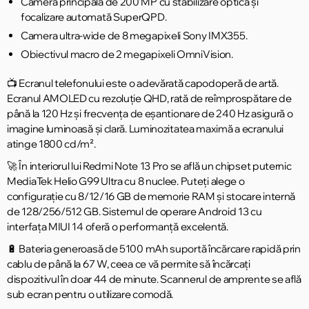
Camera principală de 200 MP cu stabilizare optică și
focalizare automată SuperQPD.
Camera ultra-wide de 8 megapixeli Sony IMX355.
Obiectivul macro de 2 megapixeli OmniVision.
📺 Ecranul telefonului este o adevărată capodoperă de artă.
Ecranul AMOLED cu rezoluție QHD, rată de reîmprospătare de
până la 120 Hz și frecvența de eșantionare de 240 Hz asigură o
imagine luminoasă și clară. Luminozitatea maximă a ecranului
atinge 1800 cd/m².
🚀 În interiorul lui Redmi Note 13 Pro se află un chipset puternic
MediaTek Helio G99 Ultra cu 8 nuclee. Puteți alege o
configurație cu 8/12/16 GB de memorie RAM și stocare internă
de 128/256/512 GB. Sistemul de operare Android 13 cu
interfața MIUI 14 oferă o performanță excelentă.
🔋 Bateria generoasă de 5100 mAh suportă încărcare rapidă prin
cablu de până la 67 W, ceea ce vă permite să încărcați
dispozitivul în doar 44 de minute. Scannerul de amprente se află
sub ecran pentru o utilizare comodă.