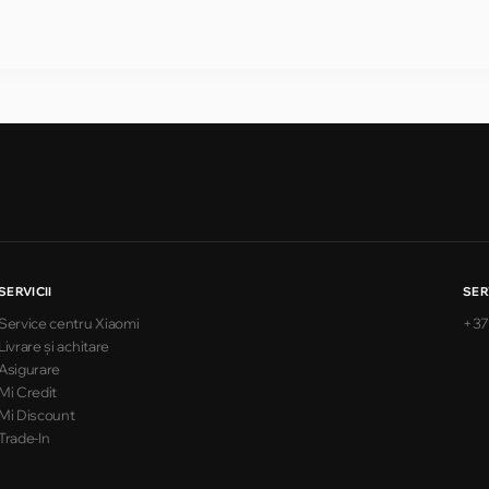
SERVICII
SER
Service centru Xiaomi
+37
Livrare și achitare
Asigurare
Mi Credit
Mi Discount
Trade-In