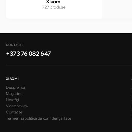
Xiaomi
727 produse
CONTACTE
+373 76 082 647
XIAOMI
Despre noi
Magazine
Noutăți
Video review
Contacte
Termeni și politica de confidențialitate