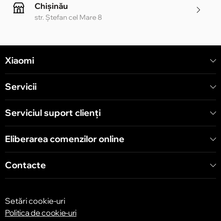
Chișinău
str. Ștefan cel Mare 8
Chișinău
Xiaomi
str. Alecu Russo 1 CC «Soiuz»
Servicii
Chișinău
str. A. Pușkin 32
Serviciul suport clienţi
Eliberarea comenzilor online
Chișinău
str. Arborilor 21, CC «Shopping MallDova»
Contacte
Setări cookie-uri
Politica de cookie-uri