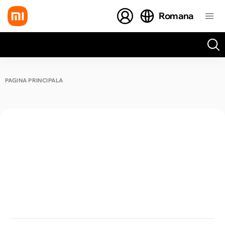
Romana
Toate rezultatele căutării [0 de produse]
PAGINA PRINCIPALĂ