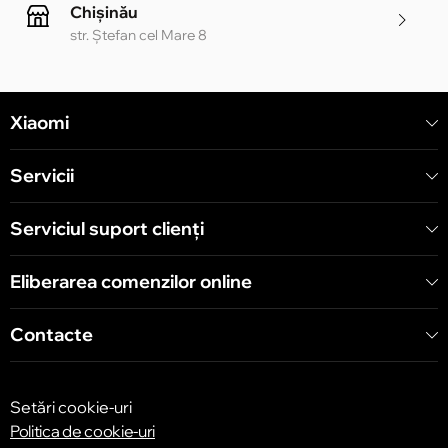
Chișinău
str. Ștefan cel Mare 8
Chișinău
Xiaomi
str. Alecu Russo 1 CC «Soiuz»
Servicii
Chișinău
str. A. Pușkin 32
Serviciul suport clienţi
Eliberarea comenzilor online
Chișinău
str. Arborilor 21, CC «Shopping MallDova»
Contacte
Setări cookie-uri
Politica de cookie-uri