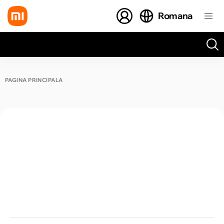
Romana
Toate rezultatele căutării [0 de produse]
PAGINA PRINCIPALĂ