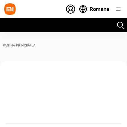
Romana
Toate rezultatele căutării [0 de produse]
PAGINA PRINCIPALĂ