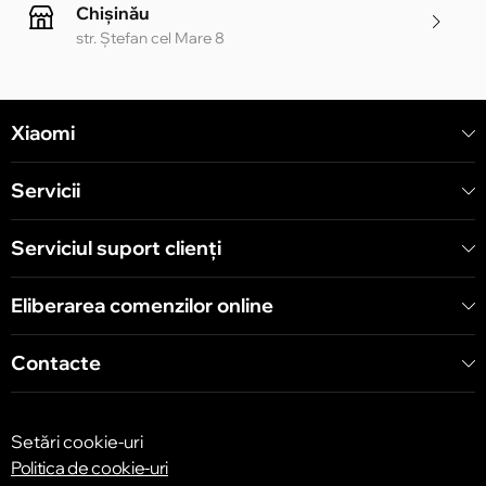
Chișinău
str. Ștefan cel Mare 8
Chișinău
Xiaomi
str. Alecu Russo 1 CC «Soiuz»
Servicii
Chișinău
str. A. Pușkin 32
Serviciul suport clienţi
Eliberarea comenzilor online
Chișinău
str. Arborilor 21, CC «Shopping MallDova»
Contacte
Setări cookie-uri
Politica de cookie-uri