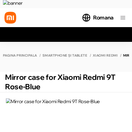
Romana
Toate rezultatele căutării [0 de produse]
PAGINA PRINCIPALĂ
SMARTPHONE ȘI TABLETE
XIAOMI REDMI
MIRR
Mirror case for Xiaomi Redmi 9T
Rose-Blue