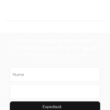
Te interesează acest model?
Consultanții noștri te vor ajuta!
Lasă-ne numărul tău pentru a te suna.
Expediază