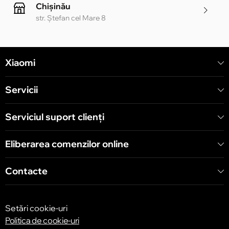
Chișinău
str. Ștefan cel Mare 8
Chișinău
Xiaomi
str. Alecu Russo 1 CC «Soiuz»
Servicii
Chișinău
str. A. Pușkin 32
Serviciul suport clienţi
Eliberarea comenzilor online
Chișinău
str. Arborilor 21, CC «Shopping MallDova»
Contacte
Setări cookie-uri
Politica de cookie-uri