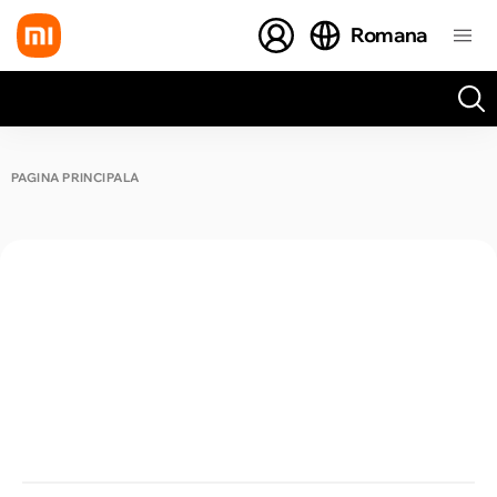
Romana
Toate rezultatele căutării [0 de produse]
PAGINA PRINCIPALĂ