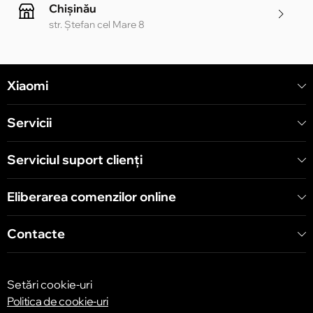
Chișinău
str. Ștefan cel Mare 8
Chișinău
Xiaomi
str. Alecu Russo 1 CC «Soiuz»
Servicii
Chișinău
str. A. Pușkin 32
Serviciul suport clienţi
Eliberarea comenzilor online
Chișinău
str. Arborilor 21, CC «Shopping MallDova»
Contacte
Setări cookie-uri
Politica de cookie-uri