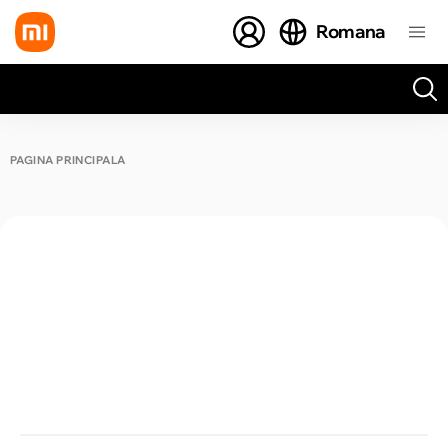
Romana
Toate rezultatele căutării [0 de produse]
PAGINA PRINCIPALĂ