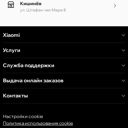
Кишинёв
ул. Штефан чел Маре 8
Кишинёв
Xiaomi
ул. Алеку Руссо 1 CC «Soiuz»
Услуги
Кишинёв
ул. А. Пушкина 32
Служба поддержки
Выдача онлайн заказов
Кишинёв
ул. Арборилор 21, CC «Shopping MallDova»
Контакты
Настройки cookie
Политика использования cookie