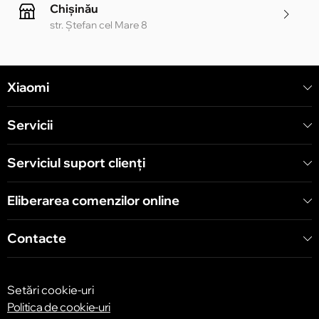
Chișinău
str. Ștefan cel Mare 8
Chișinău
Xiaomi
str. Alecu Russo 1 CC «Soiuz»
Servicii
Chișinău
str. A. Pușkin 32
Serviciul suport clienţi
Eliberarea comenzilor online
Chișinău
str. Arborilor 21, CC «Shopping MallDova»
Contacte
Setări cookie-uri
Politica de cookie-uri