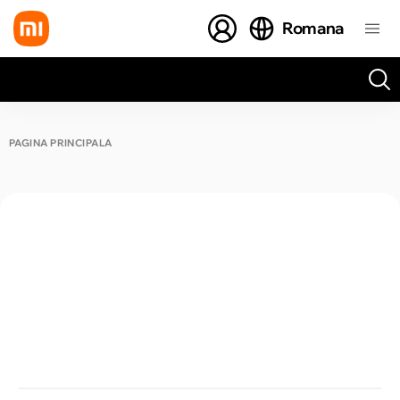
Romana
Toate rezultatele căutării [0 de produse]
PAGINA PRINCIPALĂ