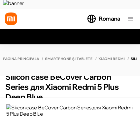
Romana
Toate rezultatele căutării [0 de produse]
PAGINA PRINCIPALĂ
SMARTPHONE ȘI TABLETE
XIAOMI REDMI
SILI
Silicon case BeCover Carbon
Series для Xiaomi Redmi 5 Plus
Deep Blue