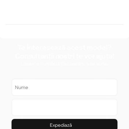
Te interesează acest model?
Consultanții noștri te vor ajuta!
Lasă-ne numărul tău pentru a te suna.
Expediază