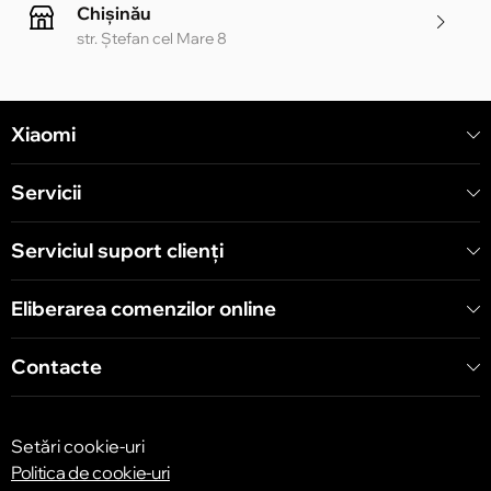
Chișinău
str. Ștefan cel Mare 8
Chișinău
Xiaomi
str. Alecu Russo 1 CC «Soiuz»
Servicii
Chișinău
str. A. Pușkin 32
Serviciul suport clienţi
Eliberarea comenzilor online
Chișinău
str. Arborilor 21, CC «Shopping MallDova»
Contacte
Setări cookie-uri
Politica de cookie-uri