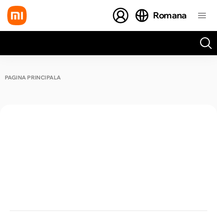
Romana
Toate rezultatele căutării [0 de produse]
PAGINA PRINCIPALĂ