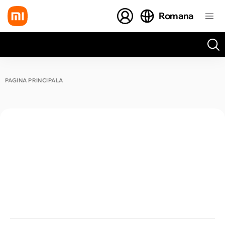
Romana
Toate rezultatele căutării [0 de produse]
PAGINA PRINCIPALĂ