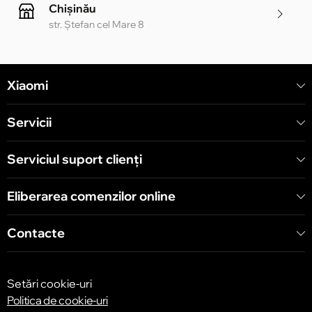
Chișinău
str. Ștefan cel Mare 8
Chișinău
Xiaomi
str. Alecu Russo 1 CC «Soiuz»
Servicii
Chișinău
str. A. Pușkin 32
Serviciul suport clienţi
Eliberarea comenzilor online
Chișinău
str. Arborilor 21, CC «Shopping MallDova»
Contacte
Setări cookie-uri
Politica de cookie-uri