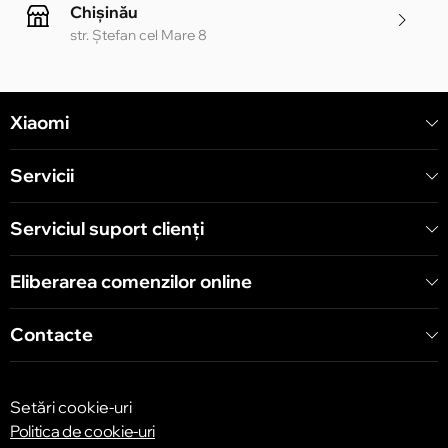
Chișinău
str. Ștefan cel Mare 8
Chișinău
Xiaomi
str. Alecu Russo 1 CC «Soiuz»
Servicii
Chișinău
str. A. Pușkin 32
Serviciul suport clienţi
Eliberarea comenzilor online
Chișinău
str. Arborilor 21, CC «Shopping MallDova»
Contacte
Setări cookie-uri
Politica de cookie-uri