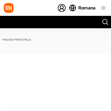
Romana
Toate rezultatele căutării [0 de produse]
PAGINA PRINCIPALĂ