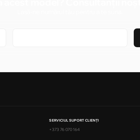
 acest model? Consultanții noștr
Lasă-ne numărul tău pentru a te suna.
SERVICIUL SUPORT CLIENŢI
+373 76 070 164