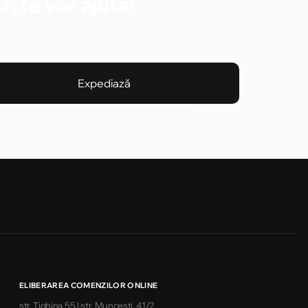
i te vor ajuta!
Expediază
ELIBERAREA COMENZILOR ONLINE
str. Tighina 55 | str. Muncești, 41/2