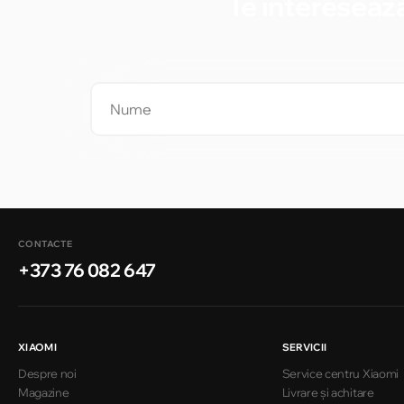
Te interesează
CONTACTE
+373 76 082 647
XIAOMI
SERVICII
Despre noi
Service centru Xiaomi
Magazine
Livrare și achitare