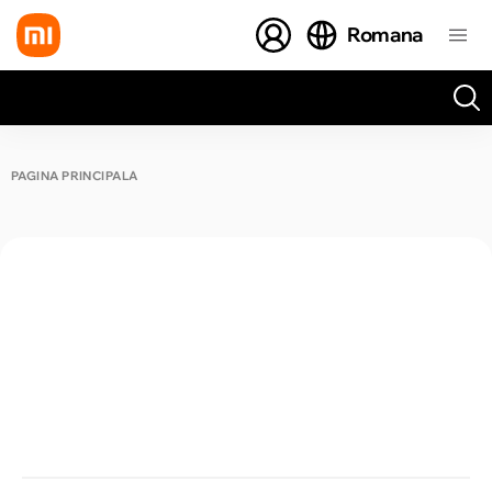
Romana
Toate rezultatele căutării [0 de produse]
PAGINA PRINCIPALĂ