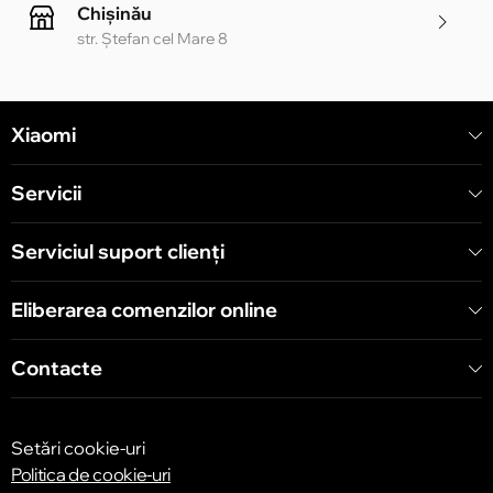
Chișinău
str. Ștefan cel Mare 8
Chișinău
Xiaomi
str. Alecu Russo 1 CC «Soiuz»
Servicii
Chișinău
str. A. Pușkin 32
Serviciul suport clienţi
Eliberarea comenzilor online
Chișinău
str. Arborilor 21, CC «Shopping MallDova»
Contacte
Setări cookie-uri
Politica de cookie-uri