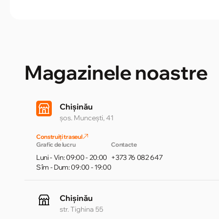
Magazinele noastre
Chișinău
șos. Muncești, 41
Construiți traseul
Grafic de lucru
Contacte
Luni - Vin: 09:00 - 20:00
+373 76 082 647
Sîm - Dum: 09:00 - 19:00
Chișinău
str. Tighina 55