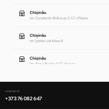
Chișinău
str. Constantin Brâncuși 3, CC «Plaza»
Chișinău
str. Ștefan cel Mare 8
Chișinău
str. Alecu Russo 1 CC «Soiuz»
Chișinău
str. A. Pușkin 32
CONTACTE
+373 76 082 647
Chișinău