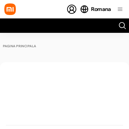
Romana
Toate rezultatele căutării [0 de produse]
PAGINA PRINCIPALĂ