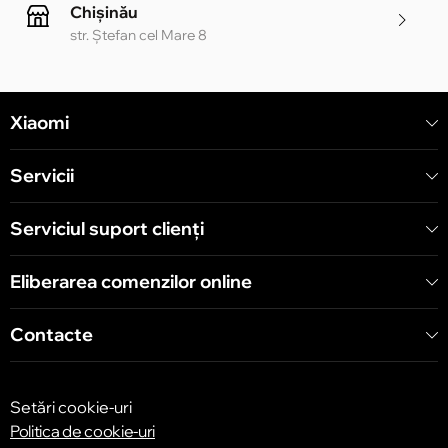
Chișinău
str. Ștefan cel Mare 8
Chișinău
Xiaomi
str. Alecu Russo 1 CC «Soiuz»
Servicii
Chișinău
str. A. Pușkin 32
Serviciul suport clienţi
Eliberarea comenzilor online
Chișinău
str. Arborilor 21, CC «Shopping MallDova»
Contacte
Setări cookie-uri
Politica de cookie-uri