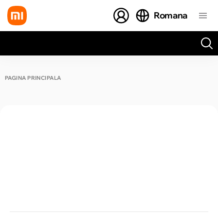
Romana
Toate rezultatele căutării [0 de produse]
PAGINA PRINCIPALĂ