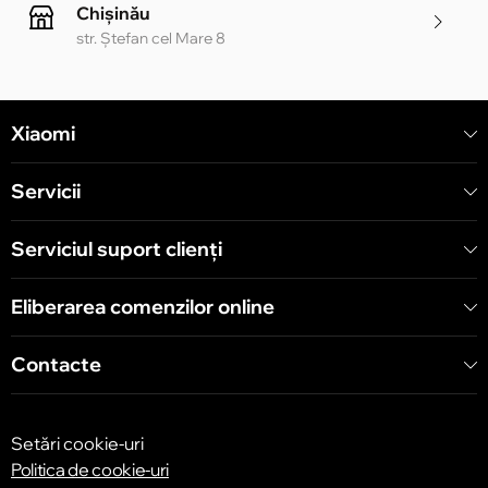
Chișinău
str. Ștefan cel Mare 8
Chișinău
Xiaomi
str. Alecu Russo 1 CC «Soiuz»
Servicii
Chișinău
str. A. Pușkin 32
Serviciul suport clienţi
Eliberarea comenzilor online
Chișinău
str. Arborilor 21, CC «Shopping MallDova»
Contacte
Setări cookie-uri
Politica de cookie-uri