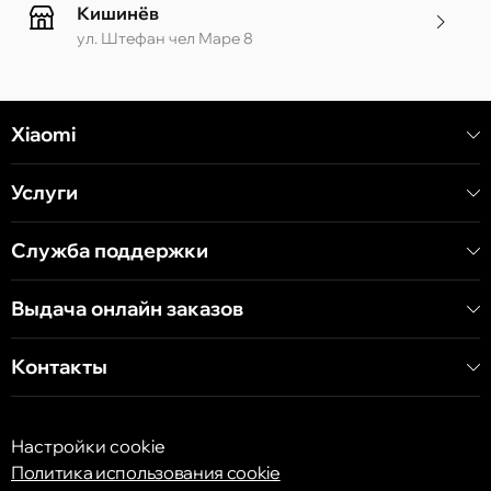
Кишинёв
ул. Штефан чел Маре 8
Кишинёв
Xiaomi
ул. Алеку Руссо 1 CC «Soiuz»
Услуги
Кишинёв
ул. А. Пушкина 32
Служба поддержки
Выдача онлайн заказов
Кишинёв
ул. Арборилор 21, CC «Shopping MallDova»
Контакты
Настройки cookie
Политика использования cookie