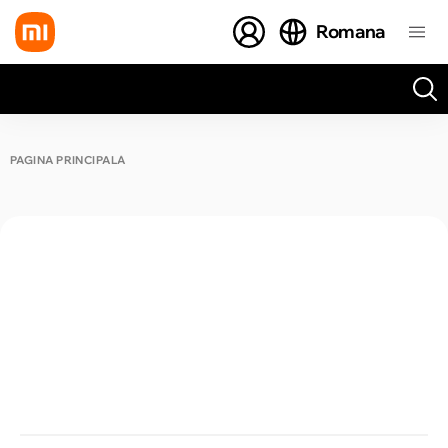
Romana
Toate rezultatele căutării [0 de produse]
PAGINA PRINCIPALĂ