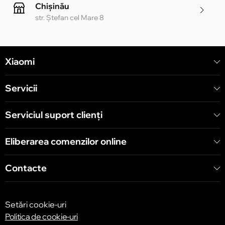
Chișinău
str. Ștefan cel Mare 8
Chișinău
Xiaomi
str. Alecu Russo 1 CC «Soiuz»
Servicii
Chișinău
str. A. Pușkin 32
Serviciul suport clienţi
Eliberarea comenzilor online
Chișinău
str. Arborilor 21, CC «Shopping MallDova»
Contacte
Setări cookie-uri
Politica de cookie-uri