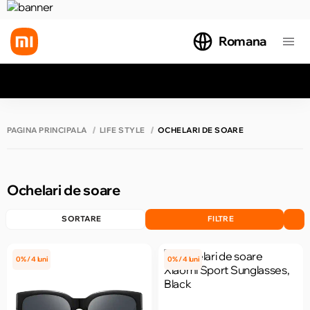
Romana
Toate rezultatele căutării [0 de produse]
PAGINA PRINCIPALĂ
LIFE STYLE
OCHELARI DE SOARE
Ochelari de soare
SORTARE
FILTRE
0% / 4 luni
0% / 4 luni