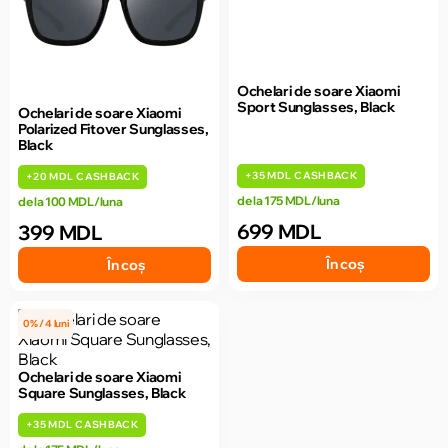
Ochelari de soare Xiaomi
Sport Sunglasses, Black
Ochelari de soare Xiaomi
Polarized Fitover Sunglasses,
Black
+
35 MDL
CASHBACK
+
20 MDL
CASHBACK
de la 175 MDL/luna
de la 100 MDL/luna
699 MDL
399 MDL
În coș
În coș
0% / 4 luni
Ochelari de soare Xiaomi
Square Sunglasses, Black
+
35 MDL
CASHBACK