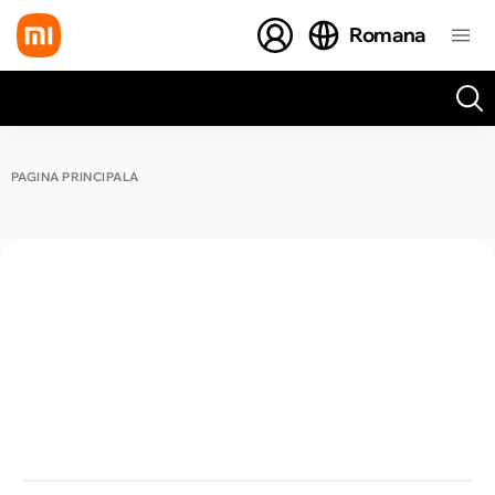
Romana
Toate rezultatele căutării [0 de produse]
PAGINA PRINCIPALĂ