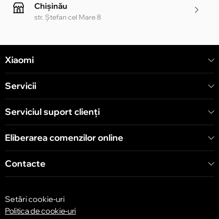
Chișinău
str. Ștefan cel Mare 8
Chișinău
Xiaomi
str. Alecu Russo 1 CC «Soiuz»
Servicii
Chișinău
str. A. Pușkin 32
Serviciul suport clienţi
Eliberarea comenzilor online
Chișinău
str. Arborilor 21, CC «Shopping MallDova»
Contacte
Setări cookie-uri
Politica de cookie-uri