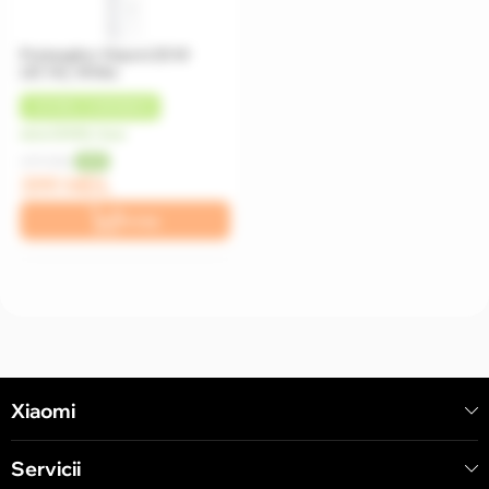
Prelungitor Xiaomi 20 W
(2C1A), White
+
20 MDL
CASHBACK
de la 33 MDL/luna
499 MDL
-20%
399 MDL
În coș
Xiaomi
Servicii