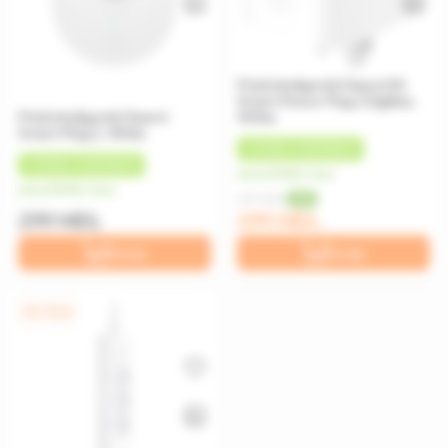
Priză inteligentă Xiaomi Mi
Smart Power Plug 2 ZigBee,
Priză inteligentă Xiaomi
White
Smart Plug 2, White
+
15 MDL
CASHBACK
+
15 MDL
CASHBACK
de la 25 MDL/luna
de la 25 MDL/luna
399 MDL
-25%
299 MDL
299 MDL
În coș
În coș
0% / 12 luni