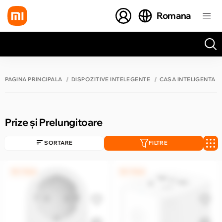
Romana
Toate rezultatele căutării [0 de produse]
PAGINA PRINCIPALĂ
DISPOZITIVE INTELEGENTE
CASĂ INTELIGENTĂ
Prize și Prelungitoare
SORTARE
FILTRE
0% / 12 luni
0% / 12 luni