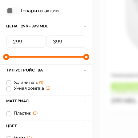
Товары на акции
ЦЕНА
299 - 399 MDL
ТИП УСТРОЙСТВА
Умная розетк
Удлинитель
(1)
+
15 MDL
КЭШ
Умная розетка
(2)
от 25 MDL/мес
299 MDL
МАТЕРИАЛ
Пластик
(3)
ЦВЕТ
White
(3)