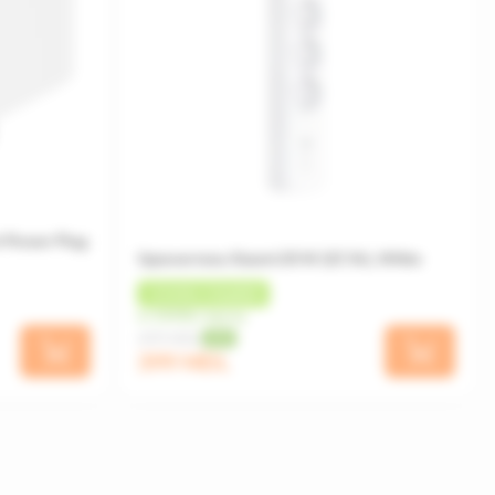
t Power Plug
Удлинитель Xiaomi 20 W (2C1A), White
+
20 MDL
КЭШБЕК
от 33 MDL/месяц
499 MDL
-20%
399 MDL