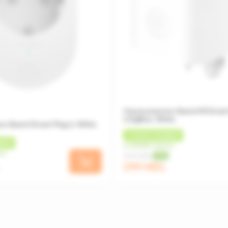
Умная розетка Xiaomi Mi Smar
2 ZigBee, White
а Xiaomi Smart Plug 2, White
+
15 MDL
КЭШБЕК
БЕК
от 25 MDL/месяц
яц
399 MDL
-25%
299 MDL