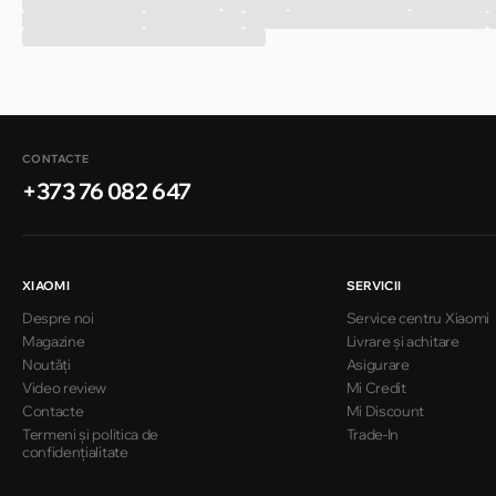
CONTACTE
+373 76 082 647
XIAOMI
SERVICII
Despre noi
Service centru Xiaomi
Magazine
Livrare și achitare
Noutăți
Asigurare
Video review
Mi Credit
Contacte
Mi Discount
Termeni și politica de
Trade-In
confidențialitate