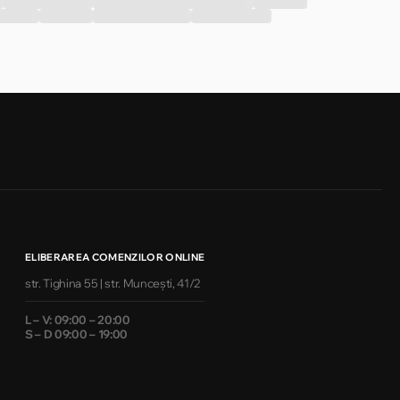
ELIBERAREA COMENZILOR ONLINE
str. Tighina 55 | str. Muncești, 41/2
L – V: 09:00 – 20:00
S – D 09:00 – 19:00