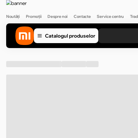
Noutăți
Promoții
Despre noi
Contacte
Service centru
Trad
Catalogul produselor