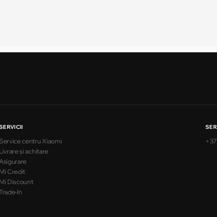
SERVICII
SER
Service centru Xiaomi
+37
Livrare și achitare
Asigurare
Mi Credit
Mi Discount
Trade-In