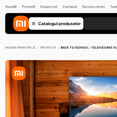
Noutăți
Promoții
Despre noi
Contacte
Service centru
Trad
Catalogul produselor
PAGINA PRINCIPALĂ
PROMOȚII
BACK TO SCHOOL - TELEVIZOARE X