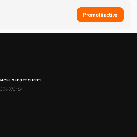
Promoții active
VICIUL SUPORT CLIENŢI
3 76 070 164