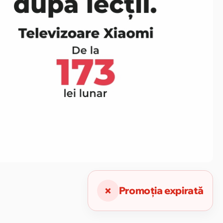
×
Promoția expirată