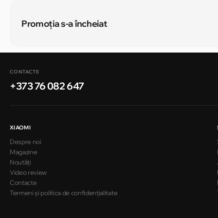
Promoția s-a încheiat
CONTACTE
+373 76 082 647
XIAOMI
Despre noi
Magazine
Noutăți
Video review
Contacte
Termeni și politica de confidențialitate