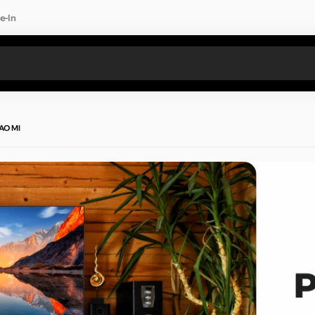
e-In
Toate rezultatele căutării [0 de produse]
IAOMI