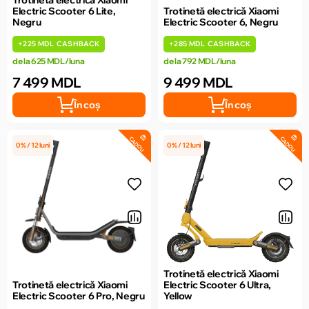
Trotinetă electrică Xiaomi
Electric Scooter 6 Lite,
Trotinetă electrică Xiaomi
Negru
Electric Scooter 6, Negru
+
225 MDL
CASHBACK
+
285 MDL
CASHBACK
de la 625 MDL/luna
de la 792 MDL/luna
7 499 MDL
9 499 MDL
În coș
În coș
CADOU
CADOU
0% / 12 luni
0% / 12 luni
Trotinetă electrică Xiaomi
Trotinetă electrică Xiaomi
Electric Scooter 6 Ultra,
Electric Scooter 6 Pro, Negru
Yellow