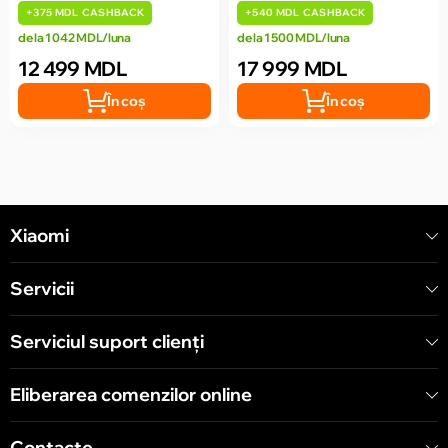
+
375 MDL
CASHBACK
+
540 MDL
CASHBACK
de la 1 042 MDL/luna
de la 1 500 MDL/luna
12 499 MDL
17 999 MDL
În coș
În coș
Xiaomi
Servicii
Serviciul suport clienţi
Eliberarea comenzilor online
Contacte