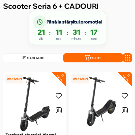
Scooter Seria 6 + CADOURI
Până la sfârșitul promoției
21
11
31
17
:
:
:
zile
ore
minute
sec
SORTARE
FILTRE
CADOU
CADOU
0% / 12 luni
0% / 12 luni