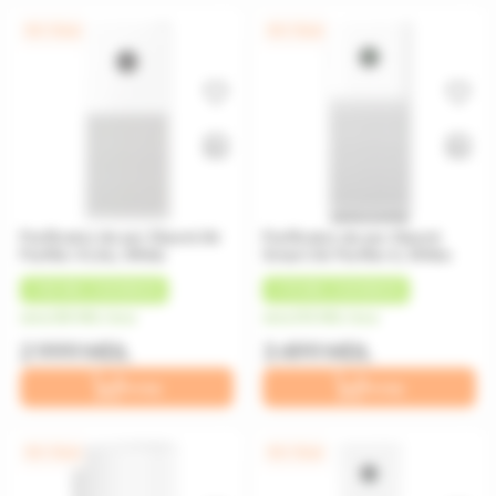
0% / 12 luni
0% / 12 luni
Purificator de aer Xiaomi Air
Purificator de aer Xiaomi
Purifier 4 Lite, White
Smart Air Purifier 6, White
+
150 MDL
CASHBACK
+
175 MDL
CASHBACK
de la 250 MDL/luna
de la 292 MDL/luna
2 999 MDL
3 499 MDL
În coș
În coș
0% / 12 luni
0% / 12 luni