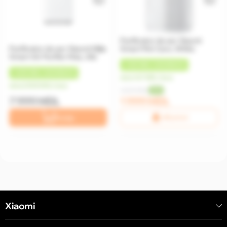
Purificator de aer Xiaomi
Purificator de aer Xiaomi Mijia
Smart Pet Care, White
Smart Air Purifier Max, Alb
+
100 MDL
CASHBACK
+
400 MDL
CASHBACK
de la 167 MDL/luna
de la 2 000 MDL/luna
2 229 MDL
-10%
7 999 MDL
1 999 MDL
În coș
Află primul!
Xiaomi