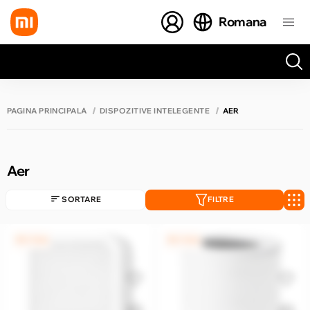
Romana
Toate rezultatele căutării [0 de produse]
PAGINA PRINCIPALĂ
DISPOZITIVE INTELEGENTE
AER
Aer
SORTARE
FILTRE
0% / 4 luni
0% / 4 luni