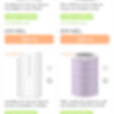
Umidificator de aer Xiaomi
Filtru HEPA pentru Xiaomi
Humidifier 2 Lite White
Smart Air Purifier 4 Lite
+
35 MDL
CASHBACK
+
45 MDL
CASHBACK
de la 58 MDL/luna
de la 225 MDL/luna
699 MDL
899 MDL
În coș
În coș
0% / 12 luni
0% / 4 luni
Umidificator de aer Xiaomi
Filter antibacterial pentru Mi
Smart Humidifier 2 White
Air Purifier 2/2S/Pro/3/3H
+
50 MDL
CASHBACK
+
60 MDL
CASHBACK