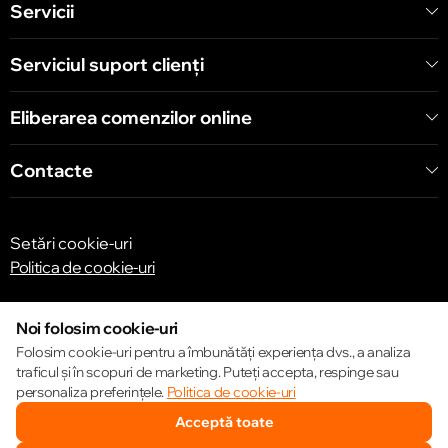
Servicii
Serviciul suport clienţi
Eliberarea comenzilor online
Contacte
Setări cookie-uri
Politica de cookie-uri
Noi folosim cookie-uri
Folosim cookie-uri pentru a îmbunătăți experiența dvs., a analiza
traficul și în scopuri de marketing. Puteți accepta, respinge sau
© 2013 – 2026 ECOM
personaliza preferințele.
Politica de cookie-uri
Acceptă toate