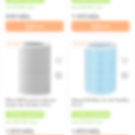
de la 83 MDL/luna
de la 300 MDL/luna
999 MDL
1 199 MDL
În coș
În coș
0% / 4 luni
0% / 4 luni
Filtru HEPA pentru Xiaomi
Xiaomi Mi Filter for Air Purifier
Smart Air Purifier 4 Pro
Pro H
+
70 MDL
CASHBACK
+
75 MDL
CASHBACK
de la 350 MDL/luna
de la 375 MDL/luna
1 399 MDL
1 499 MDL