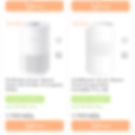
În coș
În coș
0% / 12 luni
0% / 12 luni
Purificator de aer Xiaomi
Umidificator de aer Xiaomi
Smart Air Purifier 4 Compact,
Smart Evaporative
White
Humidifier Pro, Alb
+
90 MDL
CASHBACK
+
90 MDL
CASHBACK
de la 150 MDL/luna
de la 150 MDL/luna
1 799 MDL
1 799 MDL
În coș
În coș