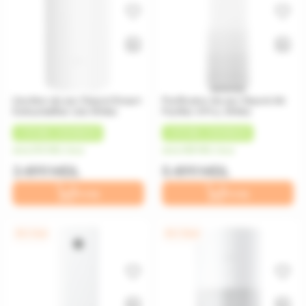
Uscător de aer Xiaomi Smart
Purificator de aer Xiaomi Air
Dehumidifier Lite White
Purifier 4 Pro, White
+
175 MDL
CASHBACK
+
275 MDL
CASHBACK
de la 292 MDL/luna
de la 458 MDL/luna
3 499 MDL
5 499 MDL
În coș
În coș
0% / 4 luni
0% / 12 luni