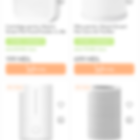
Cartridge pentru Xiaomi
Filtru pentru Xiaomi Smart
Smart Pet Food Feeder 2, Alb
Pet Care Air Purifier
+
10 MDL
CASHBACK
+
35 MDL
CASHBACK
de la 50 MDL/luna
de la 175 MDL/luna
199 MDL
699 MDL
În coș
În coș
0% / 12 luni
0% / 4 luni