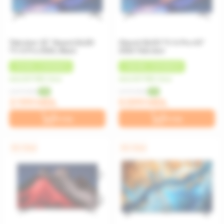
Televizor 32" Xiaomi QLED
Xiaomi QLED TV A Pro 43"
TV A Pro 2026, Black
2026 Televizor
+
96 MDL
CASHBACK
+
168 MDL
CASHBACK
de la 267 MDL/luna
de la 467 MDL/luna
3 499 MDL
5 999 MDL
-9%
-7%
3 199 MDL
5 599 MDL
În coș
În coș
0% / 12 luni
0% / 12 luni