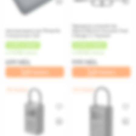
Зарядное устройство
Автокомпрессор 70mai Air
Xiaomi Electric Scooter Fast
Compressor Lite
Charger 2, Черный
+
35 MDL
КЭШБЕК
+
50 MDL
КЭШБЕК
от 175 MDL/месяц
от 250 MDL/месяц
699 MDL
999 MDL
В корзину
В корзину
0% / 4 месяца
0% / 4 месяца