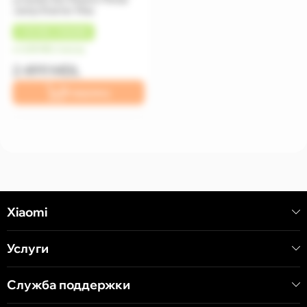
Jump Starter Max
+
125 MDL
КЭШБЕК
от 625 MDL/месяц
2 499 MDL
В корзину
Xiaomi
Услуги
Служба поддержки