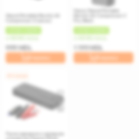
Насос Xiaomi Portable
Xiaomi Portable Electric Air
Electric Air Compressor 2
Compressor 2 (насос)
Pro, Black
+
50 MDL
КЭШБЕК
+
60 MDL
КЭШБЕК
от 250 MDL/месяц
от 300 MDL/месяц
999 MDL
1 199 MDL
В корзину
В корзину
0% / 4 месяца
Пуско зарядное и зарядное
устройство Xiaomi 70mai