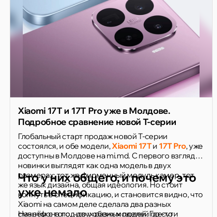
Xiaomi 17T и 17T Pro уже в Молдове.
Подробное сравнение новой T-серии
Глобальный старт продаж новой T-серии
состоялся, и обе модели,
Xiaomi 17T
и
17T Pro
, уже
доступны в Молдове на mi.md. С первого взгляда
новинки выглядят как одна модель в двух
размерах: тот же фирменный модуль камер, тот
Что у них общего, и почему это
же язык дизайна, общая идеология. Но стоит
уже немало
копнуть в спецификацию, и становится видно, что
Xiaomi на самом деле сделала два разных
смартфона под двух разных людей. Где-то
Начнём с того, что у обеих моделей по сути