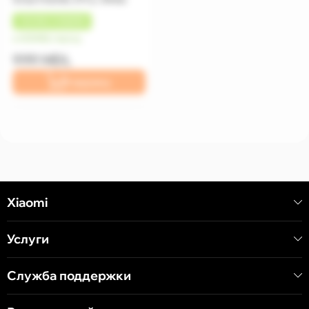
+
50 MDL
КЭШБЕК
от 83 MDL/месяц
999 MDL
В корзину
Xiaomi
Услуги
Служба поддержки