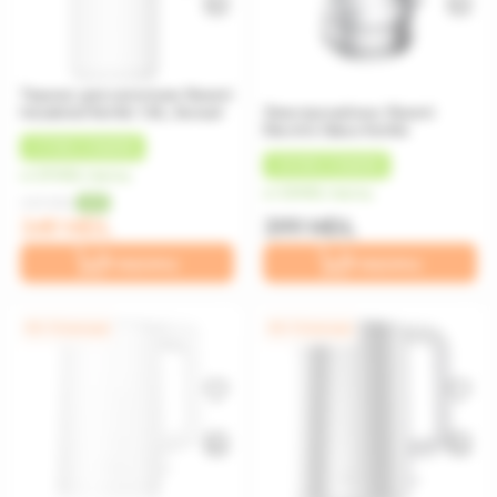
Термос для напитков Xiaomi
Insulated Kettle 1.8L, белый
Электрочайник Xiaomi
Electric Glass Kettle
+
17 MDL
КЭШБЕК
+
20 MDL
КЭШБЕК
от 29 MDL/месяц
от 33 MDL/месяц
449 MDL
-22%
349 MDL
399 MDL
В корзину
В корзину
0% / 12 месяцев
0% / 12 месяцев