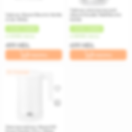
Чайник электрический
Чайник Xiaomi Electric Kettle
Xiaomi Double Wall Electric
2 Lite White
Kettle
+
25 MDL
КЭШБЕК
+
35 MDL
КЭШБЕК
от 42 MDL/месяц
от 58 MDL/месяц
499 MDL
699 MDL
В корзину
В корзину
0% / 12 месяцев
Электрочайник Xiaomi Mi
Smart Kettle 2 Pro, White