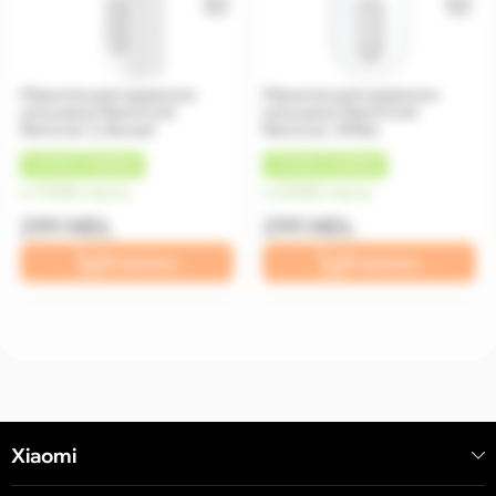
Машинка для удаления
Машинка для удаления
катышков Xiaomi Lint
катышков Xiaomi Lint
Remover 2, Белый
Remover, White
+
15 MDL
КЭШБЕК
+
15 MDL
КЭШБЕК
от 75 MDL/месяц
от 25 MDL/месяц
299 MDL
299 MDL
В корзину
В корзину
Xiaomi