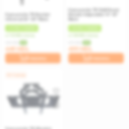
Кронштейн ТВ Wall Mount
Кронштейн ТВ Bracket
Bracket Adjustable 14"-42"
Universal 26"-60" Black
Black
+
47 MDL
КЭШБЕК
+
60 MDL
КЭШБЕК
от 112 MDL/месяц
от 125 MDL/месяц
469 MDL
599 MDL
-4%
-17%
449 MDL
499 MDL
В корзину
В корзину
0% / 4 месяца
Кронштейн ТВ (Bracket