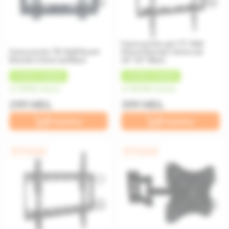
Кронштейн для TV Wall
Кронштейн ТВ Wall Mount
Mount Bracket Universal
Bracket Universal Black
26"-63" Black
+
25 MDL
КЭШБЕК
+
40 MDL
КЭШБЕК
от 75 MDL/месяц
от 100 MDL/месяц
299 MDL
399 MDL
В корзину
В корзину
0% / 4 месяца
0% / 4 месяца