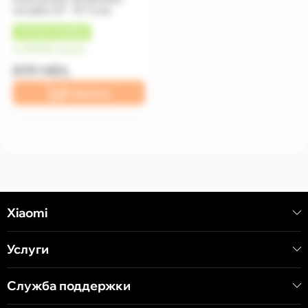
turnable 32"- 75") max
+
90 MDL
КЭШБЕК
от 225 MDL/месяц
899 MDL
В корзину
Xiaomi
Услуги
Служба поддержки