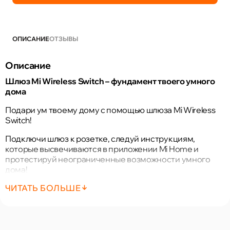
ОПИСАНИЕ
ОТЗЫВЫ
Описание
Шлюз Mi Wireless Switch – фундамент твоего умного
дома
Подари ум твоему дому с помощью шлюза Mi Wireless
Switch!
Подключи шлюз к розетке, следуй инструкциям,
которые высвечиваются в приложении Mi Home и
протестируй неограниченные возможности умного
дома!
Многофункциональный шлюз Mi Wireless Switch удивит
ЧИТАТЬ БОЛЬШЕ
тебя множеством функций: можешь использовать его в
качестве радио или будильника, он может послужить
тебе в качестве ночника, который осветит темноту, или
подаст сигнал тревоги, когда остальные устройства