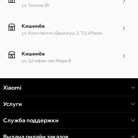
ул. Тигина 55
Кишинёв
ул. Константин Брынкуш 3, ТЦ «Plaza»
Кишинёв
ул. Штефан чел Маре 8
Кишинёв
Xiaomi
ул. Алеку Руссо 1 CC «Soiuz»
Услуги
Кишинёв
ул. А. Пушкина 32
Служба поддержки
Выдача онлайн заказов
Кишинёв