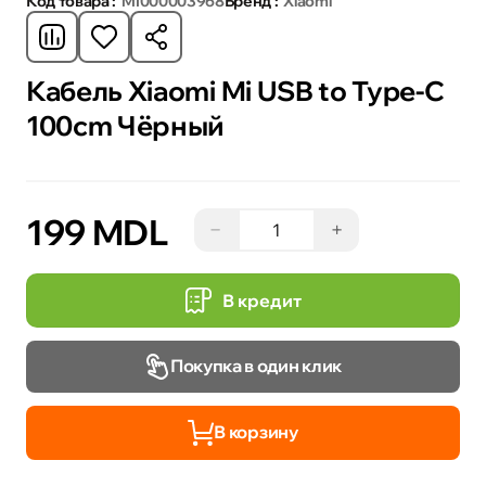
Код товара :
MI000003968
Бренд :
Xiaomi
Кабель Xiaomi Mi USB to Type-С
100cm Чёрный
199 MDL
−
+
В кредит
Покупка в один клик
В корзину