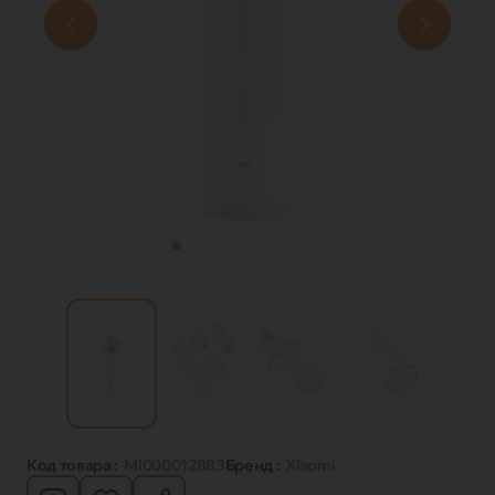
Код товара :
MI000012883
Бренд :
Xiaomi